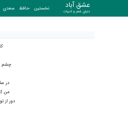
عشق آباد
نخستین
حافظ
سعدی
دنیای شعر و ادبیات
کا
چشم تو
در عش
من کش
دور از ت