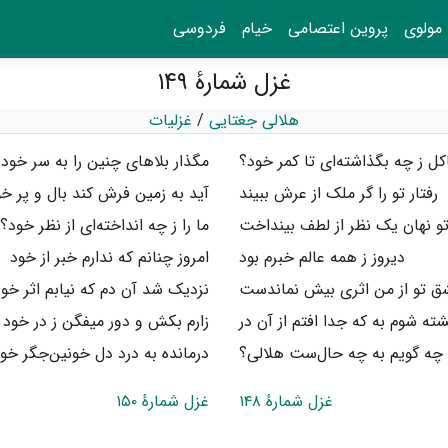
مولوی
پروین اعتصامی
خیام
فردوسی
غزل شمارهٔ ۱۴۹
هلالی جغتایی
/
غزلیات
کل ز چه بگذاشته‌ای تا کمر خود؟
مگذار بلاهای چنین را به سر خود
رفتار تو را گر ملک از عرش ببیند
آید به زمین فرش کند بال و پر خ
 نهان یک نظر از لطف بینداخت
ما را ز چه انداخته‌ای از نظر خود؟
دیروز ز همه عالم خبرم بود
امروز چنانم که ندارم خبر از خود
ق تو از من اثری بیش نماندست
نزدیک شد آن دم که نیابم اثر خو
ته شوم به که جدا افتم از آن در
زارم بکش و دور میفگن ز در خود
و چه گویم به چه حال‌ست هلالی؟
درمانده به درد دل خونین‌جگر خو
غزل شمارهٔ ۱۴۸
غزل شمارهٔ ۱۵۰