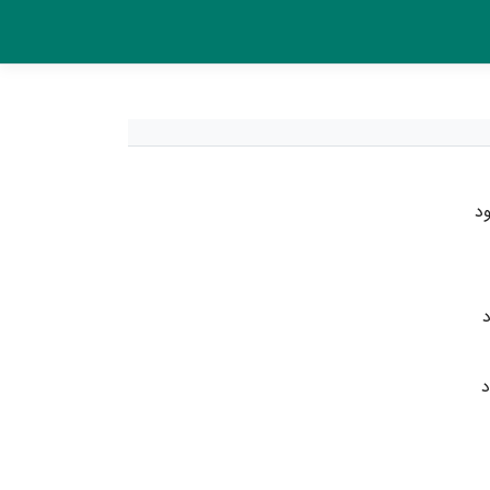
ود
د
د