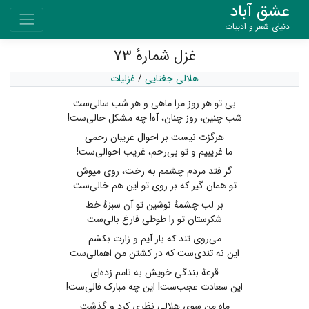
عشق آباد
دنیای شعر و ادبیات
غزل شمارهٔ ۷۳
هلالی جغتایی
/
غزلیات
بی تو هر روز مرا ماهی و هر شب سالی‌ست
شب چنین، روز چنان، آه! چه مشکل حالی‌ست!
هرگزت نیست بر احوال غریبان رحمی
ما غریبیم و تو بی‌رحم، غریب احوالی‌ست!
گر فتد مردم چشمم به رخت، روی مپوش
تو همان گیر که بر روی تو این هم خالی‌ست
بر لب چشمهٔ نوشین تو آن سبزهٔ خط
شکرستان تو را طوطی فارغ بالی‌ست
می‌روی تند که باز آیم و زارت بکشم
این نه تندی‌ست که در کشتن من اهمالی‌ست
قرعهٔ بندگی خویش به نامم زده‌ای
این سعادت عجب‌ست! این چه مبارک فالی‌ست!
ماه من سوی هلالی نظری کرد و گذشت