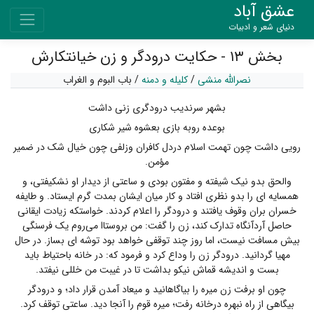
عشق آباد
دنیای شعر و ادبیات
بخش ۱۳ - حکایت درودگر و زن خیانتکارش
نصرالله منشی
/
کلیله و دمنه
/
باب البوم و الغراب
بشهر سرندیب درودگری زنی داشت
بوعده روبه بازی بعشوه شیر شکاری
رویی داشت چون تهمت اسلام دردل کافران وزلفی چون خیال شک در ضمیر
مؤمن.
والحق بدو نیک شیفته و مفتون بودی و ساعتی از دیدار او نشکیفتی، و
همسایه ای را بدو نظری افتاد و کار میان ایشان بمدت گرم ایستاد. و طایفه
خسران بران وقوف یافتند و درودگر را اعلام کردند. خواستکه زیادت ایقانی
حاصل آردآنگاه تدارک کند، زن را گفت: من بروستاا می‌روم یک فرسنگی
بیش مسافت نیست، اما روز چند توقفی خواهد بود توشه ای بساز. در حال
مهیا گردانید. درودگر زن را وداع کرد و فرمود که: در خانه باحتیاط باید
بست و اندیشه قماش نیکو بداشت تا در غیبت من خللی نیفتد.
چون او برفت زن میره را بیاگاهانید و میعاد آمدن قرار داد؛ و درودگر
بیگاهی از راه نبهره درخانه رفت؛ میره قوم را آنجا دید. ساعتی توقف کرد.