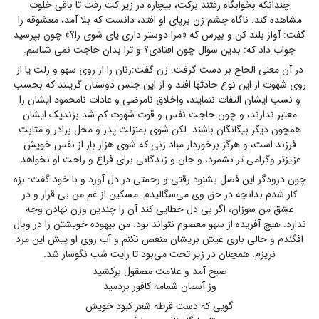
چندانکه بخوابگاه رفتند برکت، بیچاره در زیر کت رفت تا باقی خلوت
مشاهده کند. ناگاه چشم زن برپای او افتد، دانست که بلا آمد، معشوقه را
گفت: آواز بلند کن و بپرس که «مرا دوستر داری یای شوی را؟» چون بپرسید
جواب داد که: بدین سوال چون افتادی؟ و ترا بدان حاجت نمی شناسم.
در آن معنی الحاح بر دست گرفت. زن گفت:زنان را از روی سهو و زلت یا از
روی شهوت از این نوع حادثها افتد و از این جنس دوستان گزینند که بحسب
و نسب ایشان التفات ننمایند، واخلاق نامرضی و عادات نامحمود ایشان را
معتبر ندارند، و چون حاجت نفس و قوت شهوت کم شد بزندیک ایشان
همچون دیگر بیگانگان باشند. لکن شوی بمنزلت پدر و محل برادر و مثابت
فرزند است، و هرگز برخوردار مباد زنی که شوی هزار بار از نفس خویش
عزیزتر وگرامی تر نشمرد، و جان و زندگانی برای فراغ و راحت او نخواهد.
چون درودگر این فصل بشنود رقتی و رحمتی در دل آورد و با خود گفت: بزه
کار شدم بدانچه در حق وی می‌سگالیدم. مسکین از غم من بی قرار و در
عشق من سوزان، اگر بی دل خطایی کند آن را چندین وزن نهادن وجه
ندارد. هیچ آفریده از سهو معصوم نتواند بود. من بیهوده خویشتن را در وبال
افگندم و حالی باری عیش بریشان منغص نکنم و آب روی او پیش این مرد
نریزم. همچنان در زیر تخت می‌بود تا رایت شب نگوسار شد.
صبح آمد و علامت مصقول برکشید
وز آسمان شمامه کافور بردمید
گویی که دست قرطه شعر کبود خویش