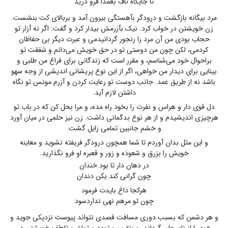
تا جایگاه ناف بعمدا فرو درید
مرد بیگانه بازگشت و درودگر بآهستگی بیرون آمد و بربالای کت بنشست.
زن خویشتن در خواب کرد. نیک بآزرمش بیدار کرد و گفت: اگر نه آزار تو
حجاب بودی من آن مرد را رنجور گردانیدمی و عبرت دیگر بی حفاظان
کردمی، لکن چون من دوستی تو در حق خویش می‌دانم و شفقت تو
براحوال خود می‌شناسم، و مقرر است که زندگانی برای فراغ من طلبی و
بینایی برای دیدار من خواهی، اگر از این نوع پریشانی اندیشی از وجه سهو
باشد نه از طریق عمد. جانب دوست تو رعایت کردن و آزرم مونس تو نگاه
داشتن لازم آید.
دل قوی دار و هراس و نفرت را بخود راه مده، و مرا بحل کن که در باب تو
هرچیزی اندیشیدم و از هر نوع بدگمانی داشت. زن نیز حلمی در میان آورد
و خشم جانبین تمامی زایل گشت.
و این مثل بدان آوردم تا شما همچون درودگر فریفته نشوید و معاینه
خویش را بزرق و شعوذه و زور و قعبره او فرو نگذارید.
در دهان دار تا بود خندان
چون گرانی کند بکن دندان
هرکجا داغ بایدت فرمود
چون تو مرهم نهی نداردسود
و هر دشمن که بسبب دوری مسافت قصدی نتواند پیوست نزدیکی جوید و
خود را از ناصحان گرداند، و بتقرب و تودد و تملق و تلطف خویشتن در