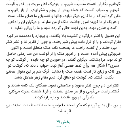
نگردانیم بکفران نعمت منسوب شویم، و بنزدیک اهل مروت بی قدر و قیمت
گردیم. و صواب آنست که جمله پیش او رویم و شکر ایادی او باز رانیم، و
مقرر گردانیم که از ما کاری دیگر نیاید، جانها و نفسهای ما فدای ملک است.
و هریک از ما گوید: امروز چاشت ملک از من سازند. و دیگران آن را دفعی
کنند و عذری نهند. بدین تودد حقی گزارده شود و ما را زیانی ندارد. »
این فصول با اشتر درازگردن کشیده بالا بگفتند، و بیچاره را بدمدمه در کوزه
فقاع کردند، و با او قرار داده پیش شیر رفتند. و چون از تقریر ثنا و نشر شکر
بپرداختند زاغ گفت: راحت ما بصحت ذات ملک متعلق است. و اکنون
ضرورتی پیش آمده است، و از امروز ملک را از گوشت من سد رمقی حاصل
تواند بود، مرا بشکند. دیگران گفتند: در خوردن تو چه فایده از گوشت تو چه
سیری؟ ! شگال هم برآن نمط فصلی آغاز نهاد. جواب دادند که: گوشت تو
بوی ناک و زیان کار است طعمه ملک را نشاید. گرگ هم بر این منوال سخنی
بگفت. گفتند که: گوشت تو خناق آرد، قایم مقام زهر هلاهل باشد.
اشتر این دم چون شکر بخورد و ملاطفتی نمود. همگنان یک کلمه شدند و
گفتند:راست می‌گویی و از سر صدق عقیدت و فرط شفقت عبارت می‌کنی.
یکبارگی در وی افتادند و پاره پاره کردند.
و این مثل بدان آوردم که مکر اصحاب اغراض، خاصه که مطابقت نمایند، بی
اثر نباشد.
بخش ۳۱