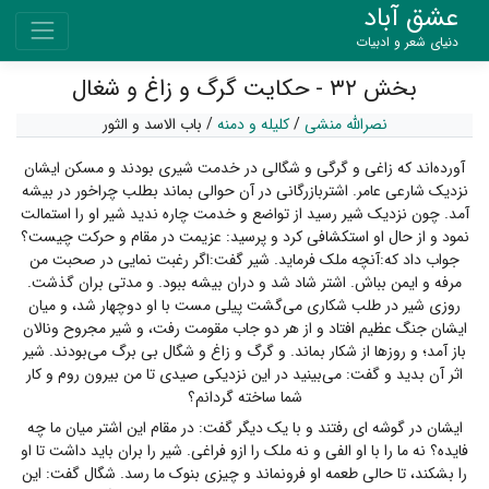
عشق آباد
دنیای شعر و ادبیات
بخش ۳۲ - حکایت گرگ و زاغ و شغال
نصرالله منشی
/
کلیله و دمنه
/
باب الاسد و الثور
آورده‌اند که زاغی و گرگی و شگالی در خدمت شیری بودند و مسکن ایشان
نزدیک شارعی عامر. اشتربازرگانی در آن حوالی بماند بطلب چراخور در بیشه
آمد. چون نزدیک شیر رسید از تواضع و خدمت چاره ندید شیر او را استمالت
نمود و از حال او استکشافی کرد و پرسید: عزیمت در مقام و حرکت چیست؟
جواب داد که:آنچه ملک فرماید. شیر گفت:اگر رغبت نمایی در صحبت من
مرفه و ایمن بباش. اشتر شاد شد و دران بیشه ببود. و مدتی بران گذشت.
روزی شیر در طلب شکاری می‌گشت پیلی مست با او دوچهار شد، و میان
ایشان جنگ عظیم افتاد و از هر دو جاب مقومت رفت، و شیر مجروح ونالان
باز آمد؛ و روزها از شکار بماند. و گرگ و زاغ و شگال بی برگ می‌بودند. شیر
اثر آن بدید و گفت: می‌بینید در این نزدیکی صیدی تا من بیرون روم و کار
شما ساخته گردانم؟
ایشان در گوشه ای رفتند و با یک دیگر گفت: در مقام این اشتر میان ما چه
فایده؟ نه ما را با او الفی و نه ملک را ازو فراغی. شیر را بران باید داشت تا او
را بشکند، تا حالی طعمه او فرونماند و چیزی بنوک ما رسد. شگال گفت: این