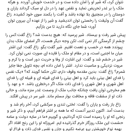
نتوان کرد، که شیر او را امان داده ست و در خدمت خویش آورده. و هرکه
ملک را بر غدر تحریض نماید و نقض عهد را در دل او سبک گرداند یاران و
دوستان را در منجنیق بلا نهاده باشد و آفت را بکمند سوی خود کشیده. زاغ
گفت:آن وثیقت را رخصتی توان اندیشید و شیر را از عهده آن بیرون توان
آورد؛ شما جای نگاه دارید تا من بازآیم.
پیش شیر رفت و بیستاد. شیر پرسید که: هیچ بدست شد؟ زاغ گفت:کس را
چشم از گرسنگی کار نمی کند، لکن وجه دیگر هست، اگر امضای ملک بدان
پیوندد همه در خصب و نعمت افتیم. شیر گفت:بگو. زاغ گفت: این اشتر
میان ما اجنبی است، و در مقام او ملک را فایده ای صورت نمی توان کرد.
شیر در خشم شد و گفت: این اشارت از وفا و حریت دور است و با کرم و
مروت نزدیکی و مناسبت ندارد. اشتر را امان داده ام، بچه تاویل جفا جایز
شمرم؟ زاغ گفت: بدین مقدمه وقوف دارم، لکن حکما گویند که؟ «یک نفس
را فدای اهل بیتی باید کرد و اهل بیتی را فدای قبیله ای و قبیله ای را فدای
اهل شهری و اهل شهری را فدای ذات ملک اگر درخطری باشد. » و عهد را
هم مخرجی توان یافت چنانکه جانب ملک از وصمت غدر منزه ماند، و حالی
ذات او از مشقت فاقه و مخافت بوار مسلم ماند. شیر سر در پیش افگند.
زاغ باز رفت و یاران را گفت: لختی تندی و سرکشی کرد، آخر رام شد و
بدست آمد. اکنون تدبیر آنست که ما همه بر اشتر فراهم آییم، و ذکر شیر و
رنجی که او را رسیده است تازه گردانیم، و گوییم «ما در سایه دولت و سامه
حشمت این ملک روزگار خرم گذرانیده ایم. امروزکه او را این رنج افتاد اگر
بهمه نوع خویشتن برو عرضه نکنیم و جان و نفس فدای ذات و فراغ او