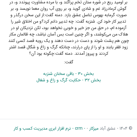
بر اومید ریع در شوره ستان تخم پراگند و، با مرده مشاورت پیوندد و، در
گوش کرمادرزاد غم و شادی گوید و، بر روی آب روان معما نویسد و، بر
صورت گرمابه بهوس تناسل عشق بازد. دمنه گفت:از این سخن درگذر و
تدبیر کار خود کن. شنزبه گفت: چه تدبیر دانم کرد؟و من اخلاق شیر را
آزموده ام، در حق من جز خیر و خوبی نخواهد بود، لکن نزدیکان او در
هلاک من می‌کوشند، و اگر چنین است بس آسان نباشد، چه ظالمان مکار
چون هم پشت شوند و دست در دست دهند و یک رویه قصد کسی کنند
زود ظفر یابند و او را از پای درارند، چنانکه گرگ و زاغ و شگال قصد اشتر
کردند و پیروز آمدند. دمنه گفت:چگونه بود آن؟
گفت:
بخش ۳۰ - باقی سخنان شنزبه
بخش ۳۲ - حکایت گرگ و زاغ و شغال
© ۱۴۰۴ - عشق آباد
میزکار
-
- crm - نرم افزار ابری مدیریت کسب و کار