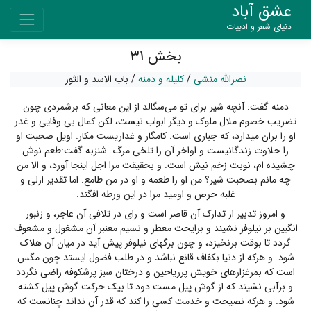
عشق آباد
دنیای شعر و ادبیات
بخش ۳۱
نصرالله منشی
/
کلیله و دمنه
/
باب الاسد و الثور
دمنه گفت: آنچه شیر برای تو می‌سگالد از این معانی که برشمردی چون
تضریب خصوم ملال ملوک و دیگر ابواب نیست، لکن کمال بی وفایی و غدر
او را بران میدارد، که جباری است. کامگار و غداریست مکار. اویل صحبت او
را حلاوت زندگانیست و اواخر آن را تلخی مرگ. شنزبه گفت:طعم نوش
چشیده ام، نوبت زخم نیش است. و بحقیقت مرا اجل اینجا آورد، و الا من
چه مانم بصحبت شیر؟ من او را طعمه و او در من طامع. اما تقدیر ازلی و
غلبه حرص و اومید مرا در این ورطه افگند.
و امروز تدبیر از تدارک آن قاصر است و رای در تلافی آن عاجز، و زنبور
انگبین بر نیلوفر نشیند و برایحت معطر و نسیم معنبر آن مشغول و مشعوف
گردد تا بوقت برنخیزد، و چون برگهای نیلوفر پیش آید در میان آن هلاک
شود. و هرکه از دنیا بکفاف قانع نباشد و در طلب فضول ایستد چون مگس
است که بمرغزارهای خویش پرریاحین و درختان سبز پرشکوفه راضی نگردد
و برآبی نشیند که از گوش پیل مست دود تا بیک حرکت گوش پیل کشته
شود. و هرکه نصیحت و خدمت کسی را کند که قدر آن نداند چنانست که