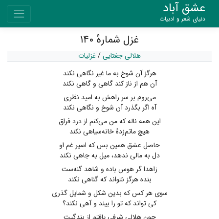
عشق آباد
دنیای شعر و ادبیات
غزل شمارهٔ ۱۴۰
هلالی جغتایی
/
غزلیات
هرگز آن شوخ به ما غیر نگاهی نکند
آن هم از ناز کند گاهی و گاهی نکند
می‌روم بر سر راهش به امید نظری
آه اگر بگذرد آن شوخ و نگاهی نکند
این همه ناله که من می‌کنم از درد فراق
هیچ ماتم‌زدهٔ خانه‌سیاهی نکند
حاصل عشق همین بس که اسیر غم او
دل به مالی ندهد، میل به جاهی نکند
زاهدا گر هوس باده و شاهد گنه‌ست
بنده هرگز نتواند که گناهی نکند
سوی هر کس که بدین شکل و شمایل گذری
کی تواند که تو را بیند و آهی نکند؟
چون هلالی شرفی یافتم از بندگیت