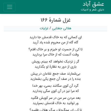
عشق آباد
دنیای شعر و ادبیات
غزل شمارهٔ ۱۶۶
هلالی جغتایی
/
غزلیات
ای کسانی که به خاک قدمش جا دارید
گاه گاه از من محروم شده یاد آرید
تا کی از حسرت او خیزم و بر خاک افتم؟
وقت آنست که از خاک مرا بردارید
گر ز نزدیک نخواهد که ببینم رویش
باری از دور به نظارهٔ او بگذارید
بی‌شمارند صف جمع غلامان در پیش
بنده را در صف آن جمع یکی بشمارید
گرد آن کوی سگانند بسی، بهر خدا
که مرا نیز در آن کوی سگی پندارید
بعد مردن سر من در سر کویش فگنید
ور توانید به خاک قدمش بسپارید
تا کی ای سنگ‌دلان مرگ هلالی طلبید؟