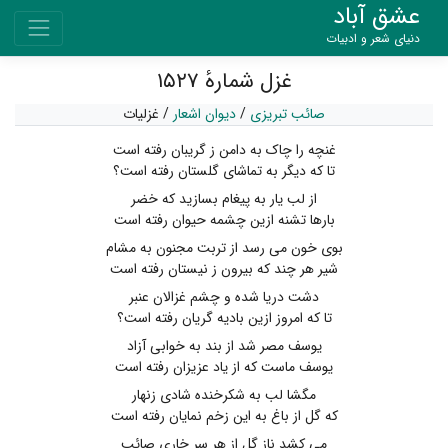
عشق آباد
دنیای شعر و ادبیات
غزل شمارهٔ ۱۵۲۷
صائب تبریزی
/
دیوان اشعار
/
غزلیات
غنچه را چاک به دامن ز گریبان رفته است
تا که دیگر به تماشای گلستان رفته است؟
از لب یار به پیغام بسازید که خضر
بارها تشنه ازین چشمه حیوان رفته است
بوی خون می رسد از تربت مجنون به مشام
شیر هر چند که بیرون ز نیستان رفته است
دشت دریا شده و چشم غزالان عنبر
تا که امروز ازین بادیه گریان رفته است؟
یوسف مصر شد از بند به خوابی آزاد
یوسف ماست که از یاد عزیزان رفته است
مگشا لب به شکرخنده شادی زنهار
که گل از باغ به این زخم نمایان رفته است
می کشد ناز گل از هر سر خاری صائب