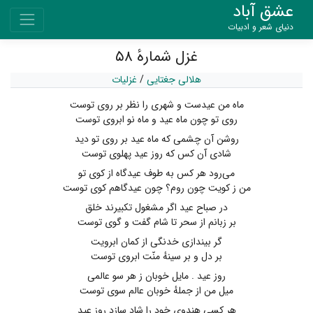
عشق آباد
دنیای شعر و ادبیات
غزل شمارهٔ ۵۸
هلالی جغتایی
/
غزلیات
ماه من عیدست و شهری را نظر بر روی توست
روی تو چون ماه عید و ماه نو ابروی توست
روشن آن چشمی که ماه عید بر روی تو دید
شادی آن کس که روز عید پهلوی توست
می‌رود هر کس به طوف عیدگاه از کوی تو
من ز کویت چون روم؟ چون عیدگاهم کوی توست
در صباح عید اگر مشغول تکبیرند خلق
بر زبانم از سحر تا شام گفت و گوی توست
گر بیندازی خدنگی از کمان ابرویت
بر دل و بر سینهٔ منّت ابروی توست
روز عید . مایل خوبان ز هر سو عالمی
میل من از جملهٔ خوبان عالم سوی توست
هر کسی هندوی خود را شاد سازد روز عید