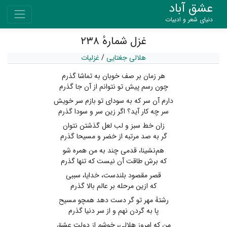
عشق آباد
دنیای شعر و ادبیات
غزل شمارهٔ ۲۳۸
هلالی جغتایی
/
غزلیات
هر زمان بر صف خوبان به تماشا گذرم
چون رسم پیش تو نتوانم از آن جا گذرم
دارم آن سر که به سودای تو بازم سر خویش
سر چه کار آید؟ اگر زین سر و سودا گذرم
زان خط سبز و لب لعل گذشتن نتوان
گر به صد مرتبه از خضر و مسیحا گذرم
هم‌نشینا، قدمی چند به من همره شو
که برش طاقت آن نیست که تنها گذرم
قصر مقصود بلندست، خدایا، سببی
که ازین مرحله بر عالم بالا گذرم
رشتهٔ مهر تو گر دست دهد همچو مسیح
پا به گردن نهم و از سر دنیا گذرم
من که امروز هلالی، خوشم از دولت عشق