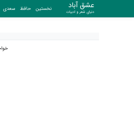
عشق آباد
نخستین
حافظ
سعدی
دنیای شعر و ادبیات
خواج