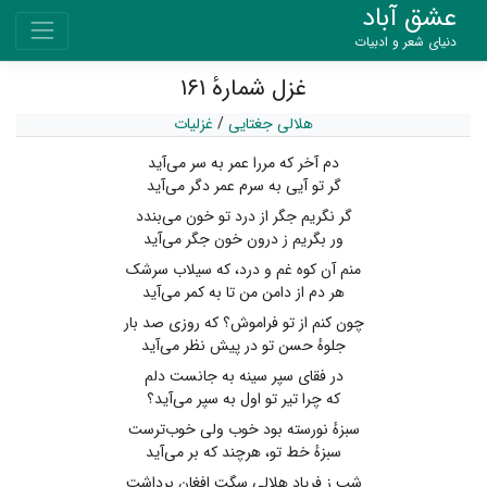
عشق آباد
دنیای شعر و ادبیات
غزل شمارهٔ ۱۶۱
هلالی جغتایی
/
غزلیات
دم آخر که مررا عمر به سر می‌آید
گر تو آیی به سرم عمر دگر می‌آید
گر نگریم جگر از درد تو خون می‌بندد
ور بگریم ز درون خون جگر می‌آید
منم آن کوه غم و درد، که سیلاب سرشک
هر دم از دامن من تا به کمر می‌آید
چون کنم از تو فراموش؟ که روزی صد بار
جلوهٔ حسن تو در پیش نظر می‌آید
در فقای سپر سینه به جانست دلم
که چرا تیر تو اول به سپر می‌آید؟
سبزهٔ نورسته بود خوب ولی خوب‌ترست
سبزهٔ خط تو، هرچند که بر می‌آید
شب ز فریاد هلالی سگت افغان برداشت