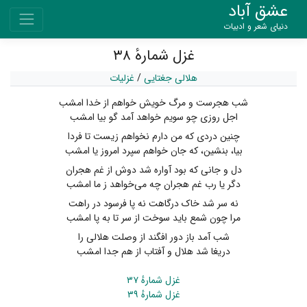
عشق آباد
دنیای شعر و ادبیات
غزل شمارهٔ ۳۸
هلالی جغتایی
/
غزلیات
شب هجرست و مرگ خویش خواهم از خدا امشب
اجل روزی چو سویم خواهد آمد گو بیا امشب
چنین دردی که من دارم نخواهم زیست تا فردا
بیا، بنشین، که جان خواهم سپرد امروز یا امشب
دل و جانی که بود آواره شد دوش از غم هجران
دگر یا رب غم هجران چه می‌خواهد ز ما امشب
نه سر شد خاک درگاهت نه پا فرسود در راهت
مرا چون شمع باید سوخت از سر تا به پا امشب
شب آمد باز دور افگند از وصلت هلالی را
دریغا شد هلال و آفتاب از هم جدا امشب
غزل شمارهٔ ۳۷
غزل شمارهٔ ۳۹