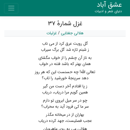
عشق آباد
دنیای شعر و ادبیات
غزل شمارهٔ ۳۷
هلالی جغتایی
/
غزلیات
گل رویت عرق کرد از می ناب
ز شبنم تازه شد گل برگ سیراب
به ناز آن چشم را از خواب مگشای
همان بهتر که باشد فتنه در خواب
تعالی‌ الله! چه حسنست این که هر روز
دهد سرپنجهٔ خورشید را تاب؟
ز پا افتادم آخر دست من گیر
همین گویم مرا دریاب، دریاب
چو در سر میل ابروی تو دارم
سر ما کی فرود آید به محراب؟
بهاران از در میخانه مگذر
عجب فصلیست، جهد کرده دریاب
هلالی می به روی ماهرویان