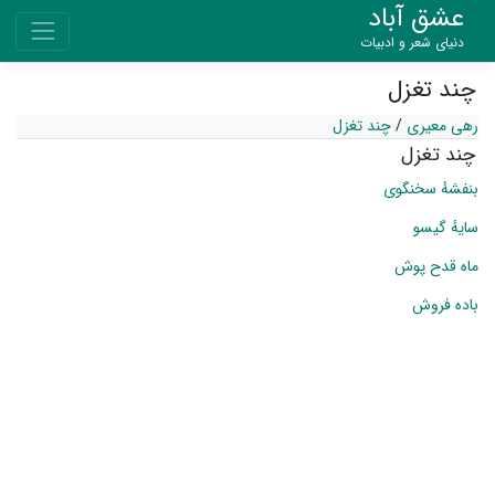
عشق آباد
دنیای شعر و ادبیات
چند تغزل
رهی معیری
/
چند تغزل
چند تغزل
بنفشهٔ سخنگوی
سایهٔ گیسو
ماه قدح پوش
باده فروش