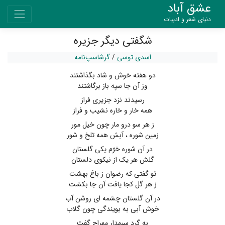
عشق آباد
دنیای شعر و ادبیات
شگفتی دیگر جزیره
اسدی توسی
/
گرشاسپ‌نامه
دو هفته خوش و شاد بگذاشتند
وز آن جا سپه باز برگاشتند
رسیدند نزد جزیری فراز
همه خار و خاره نشیب و فراز
ز هر سو درو مار چون خیل مور
زمین شوره ، آبش همه تلخ و شور
در آن شوره خرّم یکی گلستان
گلش هر یک از نیکوی دلستان
تو گفتی که رضوان ز باغ بهشت
ز هر گل کجا یافت آن جا بکشت
در آن گلستان چشمه ای روشن آب
خوش آبی به بویندگی چون گلاب
به گرد سپهدار مهراج گفت