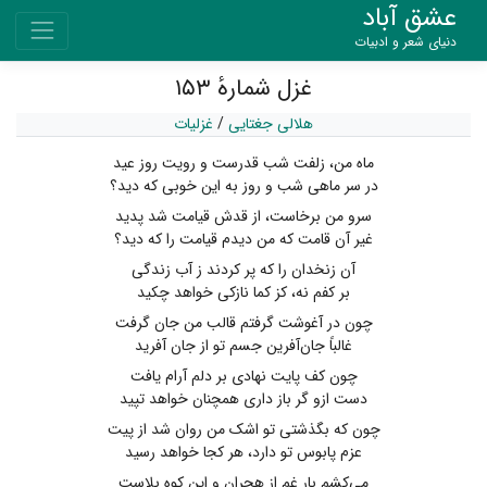
عشق آباد
دنیای شعر و ادبیات
غزل شمارهٔ ۱۵۳
هلالی جغتایی
/
غزلیات
ماه من، زلفت شب قدرست و رویت روز عید
در سر ماهی شب و روز به این خوبی که دید؟
سرو من برخاست، از قدش قیامت شد پدید
غیر آن قامت که من دیدم قیامت را که دید؟
آن زنخدان را که پر کردند ز آب زندگی
بر کفم نه، کز کما نازکی خواهد چکید
چون در آغوشت گرفتم قالب من جان گرفت
غالباً جان‌آفرین جسم تو از جان آفرید
چون کف پایت نهادی بر دلم آرام یافت
دست ازو گر باز داری همچنان خواهد تپید
چون که بگذشتی تو اشک من روان شد از پیت
عزم پابوس تو دارد، هر کجا خواهد رسید
می‌کشم بار غم از هجران و این کوه بلاست