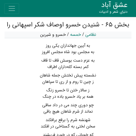
عشق آباد
دنیای شعر و ادبیات
بخش ۶۵ - شنیدن خسرو اوصاف شکر اسپهانی را
نظامی
/
خمسه
/
خسرو و شیرین
به آیین جهانداران یکی روز
به مجلس بود شاه مجلس افروز
به عزم دست بوسش قاف تا قاف
کمر بسته کله‌داران اطراف
نشسته پیش تختش جمله شاهان
ز چین تا روم و از ری تا سپاهان
ز سالار ختن تا خسرو زنگ
همه بر یاد خسرو باده در چنگ
چو دوری چند می در داد ساقی
نماند از شرم شاهان هیچ باقی
شهنشه شرم را برقع برافکند
سخن لختی به گستاخی در افکند
که خوبانی که در خورد فریشند