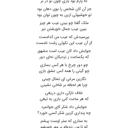
که پارم بود یاری چون تو در بر
جز آن کان شخص را بوی دهان بود
تو خوشبوئی ازین به چون توان بود
ملک گفتا چو بینی عیب هر چیز
ببین عیب جمال خویشتن نیز
بپرسیدش که عیب من کدامست
کز آن عیب این نکوئی زشت نامست
جوابش داد کان عیب است مشهور
که یکساعت ز نزدیکان نه‌ای دور
چو دور چرخ با هر کس بسازی
چو گیتی را همه کس عشق بازی
نگارین مرغی ای تمثال چینی
چرا هر لحظه بر شاخی نشینی
غلاف نازکی داری دریغی
که هر ساعت کنی بازی به تیغی
جوابش داد شکر کای جوانمرد
چه پنداری کزین شکر کسی خورد؟
به ستاری که ستر اوست پیشم
که تا من زنده‌ام بر مهر خویشم