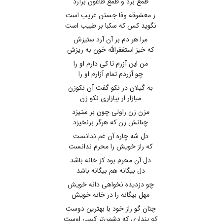
طمع برد و طمع طاعون برآرد
ز معشوقه وفا جستن غریب است
نگوید کس که سکبا بر طبیب است
مرا هر دم بر آن آرد ستیزش
که خیز استغفرالله خون به ریزش
من این آزرم تا کی دارم او را
چو آزردم تمام آزارم او را
به گیلان در نکو گفت آن نکوزن
میازار ار بیازاری نکو زن
مزن زن راولی چون بر ستیزد
چنانش زن که هرگز برنخیزد
دل شه چاره آن غم ندانست
که راز خویش را محرم ندانست
دل آن محرم بود کز خانه باشد
دل بیگانه هم بیگانه باشد
چو دزدیده نخواهی دانه خویش
مهل بیگانه را در خانه خویش
چنان گو راز خود با بهترین دوست
که پنداری که دشمن‌تر کسی اوست