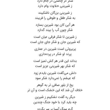
شکر گر چاشنی در جام دارد
ز شیرینی حلاوت وام دارد
ز شیرینی بزرگان ناشکیبند
به شکر طفل و طوطی را فریبند
هر آبی کان بود شیرین بسازد
شکر چون آب را بیند گدازد
ز شیرین تا شکر فرقی عیان است
که شیرین جان و شکر جای جان است
پریروئی است شیرین در عماری
پرند او شکر در پرده‌داری
بداند این قدر هر کش تمیز است
که شکر بهر شیرینی عزیز است
دلش می‌گفت شیرین بایدم زود
که عیشم را نمی‌دارد شکر سود
یخ از بلور صافی تر به گوهر
خلاف آن شد که این خشک است و آن تر
دیگر ره گفت نشکیبم ز شیرین
چه باید کرد با خود جنگ چندین
گرم سنگ آسیا بر سر بگردد