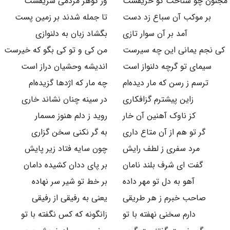
مجنون چو شناخت کو حریفست
وز گوهر مردمی شریفست
بر موکب آن سباع زد دست
تا جمله شدند بر زمین پست
آمد بر آن سوار تازی
بگشاد زبان به دلنوازی
کی نجم یمانی این چه سیرست
من کی و تو کی بگو که خیرست
سیمای تو گرچه دلنواز است
اندیشه وحشیان دراز است
ترسم ز رسن که مار دیده‌ام
چه مار که اژدها گزیده‌ام
زاین پیشترم گزافکاری
در سینه چنان نشاند خاری
کز ناوک آهنین آن خار
روید ز دلم هنوز مسمار
گر تو هم از آن متاع داری
به گر نکنی سخن گزاری
مرد سفری ز لطف رایش
چون سایه فتاد زیر پایش
گفت ای شرف بلند نامان
بر پای ددان کشیده دامان
آهو به دل تو مهر داده
بر خط تو شیر سر نهاده
صاحب خبرم ز هر طریقی
یعنی به رفیقی از رفیقی
دارم سخنی نهفته با تو
زانگونه که کس نگفته با تو