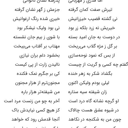
اما قدری ز مهربانی
پذرفته نشان ناتوانی
تیرش صفت کمان گرفته
جزعش ز گهر نشان گرفته
نی گشته قضیب خیزرانیش
خیری شده رنگ ارغوانیش
خیریش نه زرد بلکه زر بود
نی بود ولیک نیشکر بود
در دوست به جان امید بسته
با شوی ز بیم جان نشسته
بر گل ز مژه گلاب می‌ریخت
مهتاب بر آفتاب می‌بیخت
از بس که نمود نوحه‌سازی
بخشود دلم بران نیازی
گفتم چه کسی و گریت از چیست
نالیدن زارت از پی کیست
بگشاد شکر به زهر خنده
کی بر جگرم نمک فکنده
لیلی بودم ولیکن اکنون
مجنون‌ترم از هزار مجنون
زان شیفته سیه ستاره
من شیفته‌تر هزار باره
او گرچه نشانه گاه درد است
آخر به چو من زنست مرد است
در شیوه عشق هست چالاک
کز هیچ کسی نیایدش باک
چون من به شکنجه در نکاهد
آنجا قدمش رود که خواهد