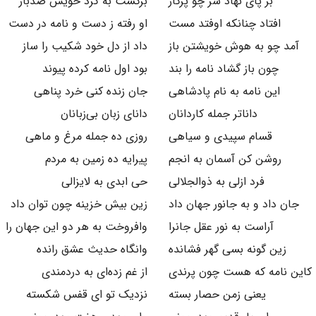
بر پای نهاد سر چو پرگار
برگشت به گرد خویش صدبار
افتاد چنانکه اوفتد مست
او رفته ز دست و نامه در دست
آمد چو به هوش خویشتن باز
داد از دل خود شکیب را ساز
چون باز گشاد نامه را بند
بود اول نامه کرده پیوند
این نامه به نام پادشاهی
جان زنده کنی خرد پناهی
داناتر جمله کاردانان
دانای زبان بی‌زبانان
قسام سپیدی و سیاهی
روزی ده جمله مرغ و ماهی
روشن کن آسمان به انجم
پیرایه ده زمین به مردم
فرد ازلی به ذوالجلالی
حی ابدی به لایزالی
جان داد و به جانور جهان داد
زین بیش خزینه چون توان داد
آراست به نور عقل جانرا
وافروخت به هر دو این جهان را
زین گونه بسی گهر فشانده
وانگاه حدیث عشق رانده
کاین نامه که هست چون پرندی
از غم زده‌ای به دردمندی
یعنی زمن حصار بسته
نزدیک تو ای قفس شکسته