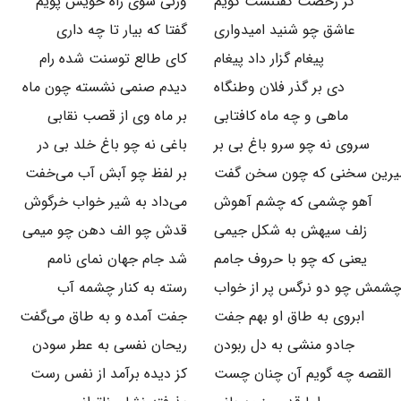
گر رخصت گفتنست گویم
ورنی سوی راه خویش پویم
عاشق چو شنید امیدواری
گفتا که بیار تا چه داری
پیغام گزار داد پیغام
کای طالع توسنت شده رام
دی بر گذر فلان وطنگاه
دیدم صنمی نشسته چون ماه
ماهی و چه ماه کافتابی
بر ماه وی از قصب نقابی
سروی نه چو سرو باغ بی بر
باغی نه چو باغ خلد بی در
رین سخنی که چون سخن گفت
بر لفظ چو آبش آب می‌خفت
آهو چشمی که چشم آهوش
می‌داد به شیر خواب خرگوش
زلف سیهش به شکل جیمی
قدش چو الف دهن چو میمی
یعنی که چو با حروف جامم
شد جام جهان نمای نامم
شمش چو دو نرگس پر از خواب
رسته به کنار چشمه آب
ابروی به طاق او بهم جفت
جفت آمده و به طاق می‌گفت
جادو منشی به دل ربودن
ریحان نفسی به عطر سودن
القصه چه گویم آن چنان چست
کز دیده برآمد از نفس رست