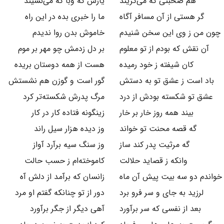
هم صحبتی که می‌گزیند
یارش که وبا که می‌نشیند
گر هستی از آن مسافر آگاه
ما را خبری بده در این راه
چون من ز وی این سخن شنیدم
خاموش بدن روا ندیدم
آن نقش که بودم از تو معلوم
بر دل زدمش چو مهر بر موم
کان شیفته ز خود رمیده
هست از همه دوستان بریده
باد است ز عشق تو به دستش
گور است و گوزن هم نشستش
عشق تو شکسته بودش از درد
مرگ پدرش شکسته‌تر کرد
بیند همه روز خار بر خار
زینگونه فتاده کار در کار
گه قصه محنت تو خواند
وز دیده هزار سیل راند
گه مرثیت پدر کند ساز
وز سنگ سیه برآرد آواز
وانکه ز قصاید حلالت
کاموخته‌ام ز حسب حالت
خواندم دو سه بیت پیش آن ماه
زانسان که برآمد از دلش آه
لرزید به جای و سر فرو برد
دور از تو چنانکه گفتم او مرد
بعد از نفسی که سر برآورد
آهی دیگر از جگر برآورد