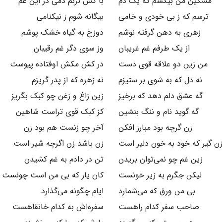
مسکین من بیکسم که یک دم
با کس نزنم دمی در این غم
ترسم که ز بی خودی و خامی
بیگانه شوم ز نیکنامی
زهری به دهن گرفته نوشم
دوزخ به گیاه خشک پوشم
از یک طرفم غم غریبان
وز سوی دگر غم رقیبان
من زین دو علاقه قوی دست
در کش مکش اوفتاده پیوست
نه دل که به شوی بر ستیزم
نه زهره که از پدر گریزم
گه عشق دلم دهد که برخیز
زین زاغ و زغن چو کبک بگریز
گه گوید نام و ننگ بنشین
کز کبک قوی تراست شاهین
زن گرچه بود مبارز افکن
آخر چو زنست هم بود زن
ن گیر که خود به خون دلیر است
زن باشد زن اگرچه شیر است
زین غم چو نمی‌توان بریدن
تن در دادم به غم کشیدن
لیکن جگرم به زیر خونست
کان یار که بی من است چونست
بی من ورق که می‌شمارد
ایام چگونه می‌گذارد
صاحب سفر کدام راهست
سفره‌اش به کدام خانقاهست