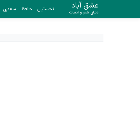
عشق آباد
نخستین
حافظ
سعدی
دنیای شعر و ادبیات