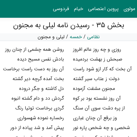
مولوی
پروین اعتصامی
خیام
فردوسی
بخش ۳۵ - رسیدن نامه لیلی به مجنون
نظامی
/
خمسه
/
لیلی و مجنون
روزی و چه روز عالم افروز
روشن همه چشمی از چنان روز
صبحش ز بهشت بردمیده
بادش نفس مسیح دیده
آن بخت که کار ازو شود راست
آن روز به دست راست برخاست
دولت ز عتاب سیر گشته
بخت آمده گرچه دیر گشته
مجنون مشقت آزموده
دل کاشته و جگر دروده
آن روز نشسته بود بر کوه
گردش دد و دام گشته انبوه
از پره دشت سوی آن سنگ
گردی برخاست توتیا رنگ
وز برقع آن چنان غباری
رخساره نموده شهسواری
شخصی و چه شخص پاره نور
پیش آمد و شد پیاده از دور