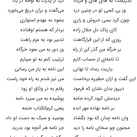
بگریست به های های و فریاد
کرد از پدرت به نوحه در یاد
وز بی کسی تو در چنین درد
می‌گفت و بران دریغ می‌خورد
چون کرد بسی خروش و زاری
بنمود به عهدم استواری
کای پاک دل حلال زاده
بردار که هستم اوفتاده
روزی که از این قرارگاهت
تدبیر بود به عزم راهت
بر خرگه من گذر کن از راه
وز دور به من نمود خرگاه
تا نامه‌ای از حساب کارم
ترتیب کنم به تو سپارم
یاریت رساد تا نهانی
این نامه به یار من رسانی
این گفت و ازان حظیره برخاست
من نیز شدم به راه خود راست
دیروز بدان نشان که فرمود
رفتم به در وثاق او زود
دیدمش کبود کرده جامه
پوشیده به من سپرد نامه
بر نامه نهاده مهر انده
یعنی کرم‌الکتاب ختمه
وان نامه چنان که بود بگشاد
بوسید و سبک به دست او داد
مجنون چو سخای نامه را دید
جز نامه هر آنچه بود بدرید