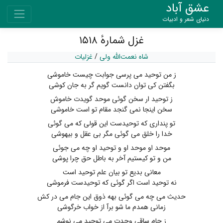
عشق آباد
دنیای شعر و ادبیات
غزل شمارهٔ ۱۵۱۸
شاه نعمت‌الله ولی
/
غزلیات
ز من توحید می پرسی جوابت چیست خاموشی
بگفتن کی توان دانست گویم گر به جان کوشی
ز توحید ار سخن گوئی موحد گویدت خاموش
سخن اینجا نمی گنجد مقام تو است خاموشی
تو پنداری که توحیدست این قولی که می گوئی
خدا را خلق می گوئی مگر بی عقل و بیهوشی
موحد او موحد او و توحید او چه می جوئی
من و تو کیستیم آخر به باطل حق چرا پوشی
معانی بدیع تو بیان علم توحید است
نه توحید است اگر گوئی که توحیدست فرموشی
حدیث می چه می گوئی بهه ذوق این جام می در کش
زمانی همدم ما شو برآ از خواب خرگوشی
ز جام ساقی وحدت می توحید می نوشم