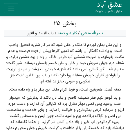
عشق آباد
دنیای شعر و ادبیات
بخش ۲۵
نصرالله منشی
/
کلیله و دمنه
/
باب الاسد و الثور
و این مثل بدان آوردم تا ملک را مقرر شود که در کار شنزبه تعجیل واجب
است. و پادشاه کامگار آن باشد که تدبیر کارها پیش از فوت فرصت و عدم
مکنت بفرماید، و ضربت شمشیر آب دارش خاک از زاد و بود دشمن برآرد، و
شعله عزم جهان سوزش دود از خان و مان خصم بآسمان برساند. شیر گفت:
معلوم شد. لکن گمانی نمی باشد که شنزبه خیانتی اندیشد و سوابق تربیت
را بلواحق کفران خویش مقابله روا دارد، که در باب وی تا این غایت جز
نیکویی و خوبی جایز نداشته ام.
دمنه گفت: همچنین است، و فرط اکرام ملک این بطر بدو راه داده ست.
و بد گوهر لئیم ظفر همیشه ناصح و یک دل باشد تا بمنزلتی که امیدوار
است برسید پس تمنی دیگر منازل برد که شایانی آن ندارد، و دست موزه
آرزو و سرمایه غرض بدکرداری و خیانت را سازد. و بنای خدمت و مناصحت
بی اصل و ناپاک برقاعده بیم و امید باشد، چون ایمن و مستغنی گشت
بتیره گردانیدن آب خیر و بالا دادن آتش شر گراید. و حکما گفته‌اند که
«پادشاه باید که خدمتگاران را از عاطفت و کرامت خویش چنان محروم ندارد