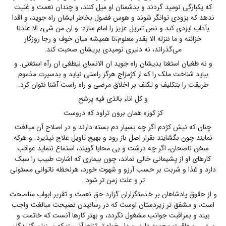
که یکبارگی نومید گردند و بدشمنان او میل کنند، و چندان نعمت و غنیت
ندهد که بزودی توانگر شوند و هوس فضول بخاطر ایشان راه جوید، و اقدا
بآداب ایزدی کند و نص تنزیل عزیز را امام سازد: و ان من شیء الا عندنا
خزائنه و ما ننزله الا بقدر معلوم،تا همیشه میان خوف و رجا روزگار
می‌گذراند، نه دلیری نومیدی بریشان صحبت کند.
و نه طغیان استغنا بدیشان راه جوید ان الانسان لیطغی ان رآه استغنی. و
بباید شناخت ملک را که از کژمزاج هرگز راستی نیاید و بدسیرت مذموم
طریقت را بتکلیف و تکلف بر اخلاق مرضی و راه راست آشنا نتوان کرد.
و کل اناء بالذی فیه یرشح
کز کوزه همان برون تراود که دروست
چنان که نیش کژدم اگر چه بسیار دم بسته دارند و در اصلاح آن مبالغت
نمایند چون بگشایند بقرار اصل باز رود و بهیچ تاویل علاج نپذیرد. و هرکه
سخن ناصحان، اگر چه درشت و بی محابا گویند، استماع ننماید عواقب
کارهای او از پشیمانی خالی نماند، چون بیماری که اشارت طبیب را سبک
دارد و غذا و شربت بر حسب آرزو و شهوت خورد، هرلحظه ناتوانی مستولی
تر و علت زمن تر شود .
و از حقوق پادشاهان بر خدمتگزاران گزارد حق نعمت و تقریر ابواب مناصحت
است، و مشفق تر زیردستان اوست که در رسانیدن نصیحت مبالغت واجب
بیند و بمراقبت جوانب مشغول نگردد، و بهتر کارها آنست که خاتمت و
مرضی و عاقبت محمود دارد، و دل خواه تر ثناها آنست که بر زبان گزیدگان