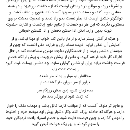
و اشراف رود، و موافق تر دوستان اوست که از مخالفت بپرهیزد و در همه
معانی موسا کند، و پسندیده تر سیرتها آنست که بتقوی و عفاف کشد، و
توانگرتر خلایق اوست که بطر نعمت بدو راه نیابد و ضجرت محنت بر وی
مستولی نگردد که این هر دو خصلت از نتایج طبع زنانست و اشارت حضرت
نبوت بدین وارد: انکن اذا جعتن دقعتن و اذا شبعتن خجلتن
و هرکه از آتش بستر سازد و از مار بالین کند خواب او مهنا نباشد، و از
آسایش آن لذتی نیابد. فایده سداد رای و غزارت عقل آنست که چون از
دوستان دشمنی بیند و از خدمتگاران نخوت مهتری مشاهدت کند در حال
اطراف کار خود فراهم گیرد، و دامن از ایشان درچیند، و پیش ازانکه خصم
فرصت چاشت بیابد برای او شامی گواران سازد، چه دشمن بهملت قوت گیرد
و بمدت عدت یابد
مخالفان تو موارن بدند مار شدند
برآور از سر موران مار گشته دمار
مده زمان شان، زین بیش روزگار مبر
که اژدها شود ار روزگار یابد مار
و عاجز تر ملوک آنست که از عواقب کارها غافل باشد و مهمات ملک را خوار
دارد، و هرگاه که حادثه بزرگ افتد وکار دشوار پیش آید موضع حزم و احتیاط
را مهمل گذارد، و چون فرصت فایت شود و خصم استیلا یافت نزدیکان خود
را متهم گرداند و بهر یک حوالت کردن گیرد.