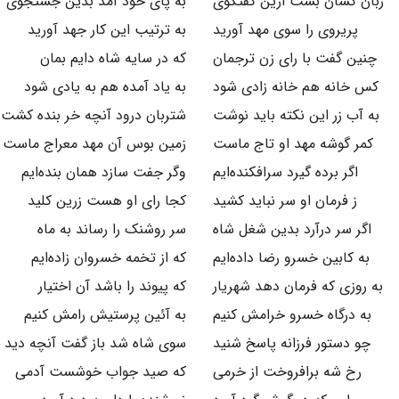
زبان کسان بست ازین گفتگوی
به پای خود آمد بدین جستجوی
پریروی را سوی مهد آورید
به ترتیب این کار جهد آورید
چنین گفت با رای زن ترجمان
که در سایه شاه دایم بمان
کس خانه هم خانه زادی شود
به یاد آمده هم به یادی شود
به آب زر این نکته باید نوشت
شتربان درود آنچه خر بنده کشت
کمر گوشه مهد او تاج ماست
زمین بوس آن مهد معراج ماست
اگر برده گیرد سرافکنده‌ایم
وگر جفت سازد همان بنده‌ایم
ز فرمان او سر نباید کشید
کجا رای او هست زرین کلید
اگر سر درآرد بدین شغل شاه
سر روشنک را رساند به ماه
به کابین خسرو رضا داده‌ایم
که از تخمه خسروان زاده‌ایم
به روزی که فرمان دهد شهریار
که پیوند را باشد آن اختیار
به درگاه خسرو خرامش کنیم
به آئین پرستیش رامش کنیم
چو دستور فرزانه پاسخ شنید
سوی شاه شد باز گفت آنچه دید
رخ شه برافروخت از خرمی
که صید جواب خوشست آدمی