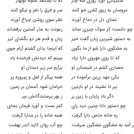
شکیبائی آورد روزی سه چار
که تا بشکفد غنچهٔ نوبهار
عروسان به زیور کشی خو کنند
سر و فرق را نغز و نیکو کنند
تمنای دل در دماغ آورند
نظر سوی روشن چراغ آورند
چو دانست کز سوک چیزی نماند
رعونت به عذر آستین برفشاند
به دستور شیرین زبان گفت خیز
زبان و قدم هر دو بگشای تیز
به مشکوی دارا شو از ما بگوی
که اینجا بدان گشتم آرام جوی
که تا روی مهروی دارا نزاد
ببینم که دیدنش فرخنده باد
حصاری کشم در شبستان او
برآرم سر زیر دستان او
یکی مهد زرین برآموده در
همه پیکر از لعل و پیروزه پر
ببر تا نشیند در او نازنین
خرامان شود آسمان بر زمین
دگر باد پایان با زین زر
ز بهر پرستندگانش ببر
چو دستور دانا چنین دید رای
کمر بست و آورد فرمان بجای
ره خانه خاص دارا گرفت
همه خانه را در مدارا گرفت
ر آمد به مشگوی مشگین سرشت
چو آب روان کاید اندر بهشت