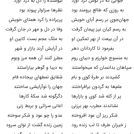
جوابی که در گوش گرد آورد
نیوشنده را دل به درد آورد
به روزی که طالع برومند بود
نظرها سزاوار پیوند بود
جهان‌جوی بر رسم آبای خویش
پریزاده را کرد همتای خویش
به رسم کیان نیز پیمان گرفت
وفا در دل و مهر در جان گرفت
در آن بیعت از بهر تمکین او
به ملک عجم بست کابین او
بفرمود تا کاردانان دهر
در آرایش آرند بازار و شهر
به منسوج خوارزم و دیبای روم
مطرز کنند آن همه مرز وبوم
سپاهان بدانسان که میخواستند
به دیبا و گوهر بیاراستند
کشیدند بر طرهٔ کوی و بام
شقایق نمطهای بیجاده فام
علم‌ها به گردون برافراختند
جهان را نوآرایشی ساختند
پر از کله شد کوی و بازارها
دگرگونه شد سکهٔ کارها
نشاندند مطرب بهر برزنی
اغانی سرائی و بربط زنی
شکر ریز آن عود افروخته
عدو را چو عود و شکر سوخته
ز خیزان طرف تا لب زنده رود
زمین زنده گشت از نوای سرود