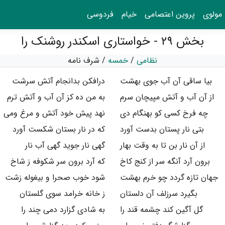
مولوی
پروین اعتصامی
خیام
فردوسی
بخش ۲۹ - خواستاری اسکندر روشنک را
نظامی
/
خمسه
/
شرف نامه
بیا ساقی آن آب جوی بهشت
درافکن بدانجام آتش سرشت
از آن آب و آتش مپیچان سرم
به من ده کز آن آب و آتش ترم
چه فرخ کسی کو بهنگام دی
نهد پیش خود آتش و مرغ ومی
بتی نار پستان بدست آورد
که در نار بستان شکست آورد
از آن نار بن تا به وقت بهار
گهی نار جوید گهی آب نار
برون آرد آنگه سر از کنج کاخ
که آرد برون سر شکوفه ز شاخ
جهان تازه گردد چو خرم بهشت
شود خوب صحرا و بیغوله زشت
بگیرد سرزلف آن دلستان
ز خانه خرامد سوی گلستان
گل آگین کند چشمه قند را
به شادی گزارد دمی چند را