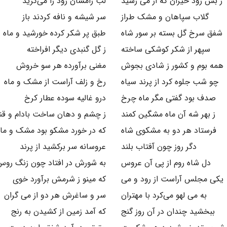
ز بس رود خیزان که از می رسید
لب رامشان رود را می‌گزید
گلاب سپاهان و مشک طراز
سر شیشه و نافه کردند باز
شفق سرخ گل بسته بر سور شاه
طبق پر شکر کرده خورشید و ماه
سپهر از شکر کوشکی ساخته
ز گل گنبدی دیگر افراخته
همه بوم و کشور ز شادی بجوش
مغنی برآورده هر سو خروش
چو شب جلوه کرد از پرند سیاه
رخ و زلف آراست از مشک و ماه
صدف بود گفتی مگر ماه چرخ
درو غالیه سوده عطار کرخ
ز بهر شه آن ماه مشگین کمند
ز چشم و دهان ساخت بادام و قن
فرستاد هر دو به مشکوی شاه
که در خورد مشکو بود مشک و ماه
دگر روز چون آفتاب بلند
عروسانه سر برکشید از پرند
دل شاه روم از پی آن عروس
به شورش در افتاد چون زنگ روس
یکی مجلس آراست از رود و می
که مینو ز شرمش برآورد خوی
به می لهو می‌کرد با مهتران
سر و ساغرش هر دو از می گران
ببخشید چندان در آن روز گنج
که آمد زمین از کشیدن به رنج