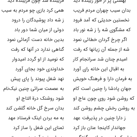
بهشتی پر از حور زیبنده دید
فریبنده شد چون فریبنده دید
بدان سیب چهران مردم فریب
همی کرد بازی چو مردم به سیب
نخستین حدیثی که آمد فرود
ز شه داد پوشیدگان را درود
که مشگوی شه را ز شه نور باد
دوئی از میان شما دور باد
اگر چرخ گردان خطائی نمود
بدین خانه دست آزمائی نمود
شه از جمله آن زیانها که رفت
گناهی ندارد در آنها که رفت
امیدم چنان شد سرانجام کار
که نومید از او گردد امیدوار
به اقبال این خانه رای آورد
خداوندی خود بجای آورد
به فرمان دارا و فرهنگ خویش
نهد شغل پیوند را پای پیش
جهان پادشا را چنین است کام
به عصمت سرائی چنین نیک‌نام
که روشن شود روی چون عاج او
شود روشنک درة التاج او
به روشن رخش چشم روشن کند
بدان سرخ گل خانه گلشن کند
ز دارا چنین در پذیرفت عهد
به مه بردن اینک فرستاد مهد
جهاندار کاینجا عنان باز کرد
تمنای این شغل را ساز کرد