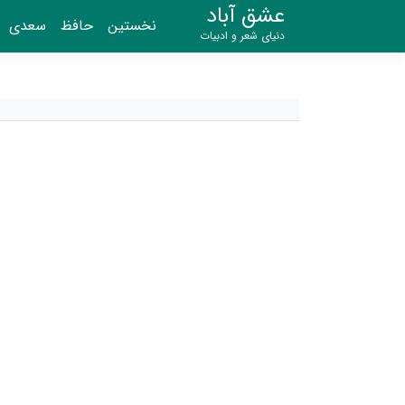
عشق آباد
نخستین
حافظ
سعدی
دنیای شعر و ادبیات