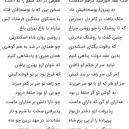
شب عقد خورشید درهم شکست
عقیقی در آمد شفق را به دست
به پیروزهٔ بوسحاقیش داد
سخن بین که با بوسحاقان فتاد
ملک یافت بر کام دل دسترس
به مشکوی مشگین فرستاد کس
که تا روشنک را چو روشن چراغ
بیارند با باغ پیرای باغ
چنین گفت با روشنک مادرش
ز روشن روان شاه اسکندرش
که یاقوت یکتای اسکندری
چو همتای در شد به هم گوهری
بدین عقد دولت پناهی کنیم
همان میری و پادشاهی کنیم
نباید سر از حکم او تافتن
که نتوان ازو بهتری یافتن
کمر کن سر زلف بر بند کیش
که فرخ بود بر تو فرخندگیش
جز او هر که او با تو سر می‌زند
چو زلف تو سر بر کمر میزند
به گوش تو گر حلقهٔ زر بود
چو بی او بود حلقهٔ دربود
مدارای او کن که دارای ماست
چو دارا دلش بر مدارای ماست
پذیرفت ازو دختر دل‌نواز
پذیرفتی سخت با شرم و ناز
پریزاده را از پی بزم شاه
نشاندند در مهد زرین چو ماه