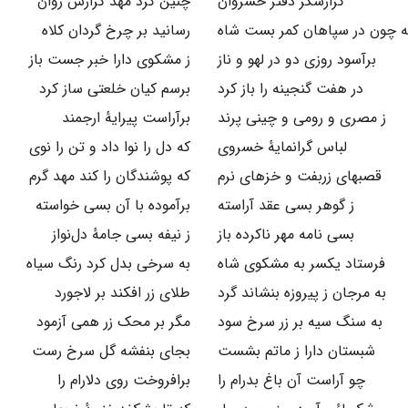
گزارشگر دفتر خسروان
چنین کرد مهد گزارش روان
ه چون در سپاهان کمر بست شاه
رسانید بر چرخ گردان کلاه
برآسود روزی دو در لهو و ناز
ز مشکوی دارا خبر جست باز
در هفت گنجینه را باز کرد
برسم کیان خلعتی ساز کرد
ز مصری و رومی و چینی پرند
برآراست پیرایهٔ ارجمند
لباس گرانمایهٔ خسروی
که دل را نوا داد و تن را نوی
قصبهای زربفت و خزهای نرم
که پوشندگان را کند مهد گرم
ز گوهر بسی عقد آراسته
برآموده با آن بسی خواسته
بسی نامه مهر ناکرده باز
ز نیفه بسی جامهٔ دل‌نواز
فرستاد یکسر به مشکوی شاه
به سرخی بدل کرد رنگ سیاه
به مرجان ز پیروزه بنشاند گرد
طلای زر افکند بر لاجورد
به سنگ سیه بر زر سرخ سود
مگر بر محک زر همی آزمود
شبستان دارا ز ماتم بشست
بجای بنفشه گل سرخ رست
چو آراست آن باغ بدرام را
برافروخت روی دلارام را