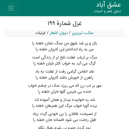
عشق آباد
دنیای شعر و ادبیات
غزل شمارهٔ ۱۹۹
صائب تبریزی
/
دیوان اشعار
/
غزلیات
بال و پر شد شوق من سنگ نشان خفته را
من به راه انداختم این کاروان خفته را
مرگ بر ارباب غفلت تلخ تر از زندگی است
گرگ می آید به خواب اکثر شبان خفته را
نقد انفاس گرامی رفت از غفلت به باد
راهزن از خویش باشد کاروان خفته را
مهر بر لب زن که می ریزد نمک در چشم خواب
خنده بی شرمی گلها خزان خفته را
شد ره خوابیده بیدار و همان آسوده اند
برده گویا خواب مرگ این همرهان خفته را
از نصیحت غافلان را بی خودی گردد زیاد
طبل رحلت می شود افسانه جان خفته را
زود گردد چهره بی شرم پامال نگاه