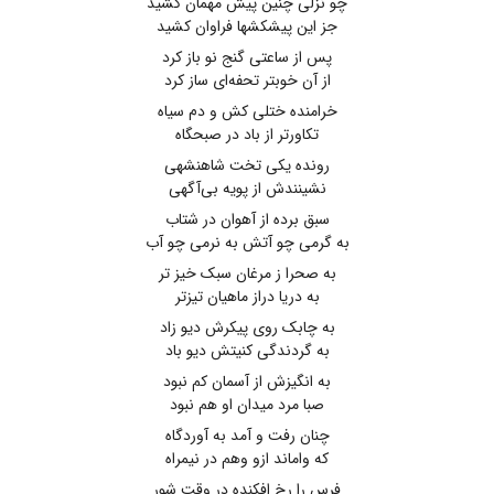
چو نزلی چنین پیش مهمان کشید
جز این پیشکشها فراوان کشید
پس از ساعتی گنج نو باز کرد
از آن خوبتر تحفه‌ای ساز کرد
خرامنده ختلی کش و دم سیاه
تکاورتر از باد در صبحگاه
رونده یکی تخت شاهنشهی
نشینندش از پویه بی‌آگهی
سبق برده از آهوان در شتاب
به گرمی چو آتش به نرمی چو آب
به صحرا ز مرغان سبک خیز تر
به دریا دراز ماهیان تیزتر
به چابک روی پیکرش دیو زاد
به گردندگی کنیتش دیو باد
به انگیزش از آسمان کم نبود
صبا مرد میدان او هم نبود
چنان رفت و آمد به آوردگاه
که واماند ازو وهم در نیمراه
فرس را رخ افکنده در وقت شور