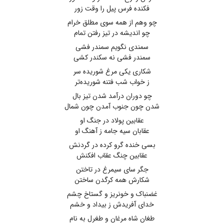
فکنده فرس پیل را وقت زور
چو وهم از همه سوی مطلق خرام
چو اندیشه در تیز رفتن تمام
سمندی نگویم سمندر فشی
سمندر فشی نه سکندر کشی
شکاری یکی مرغ شوریده سر
ز خواب شب فتنه شوریده‌تر
چو دوران درآمد شدن تیز بال
شدن چون جنوب آمدن چون شمال
عقابین پولاد در جنگ او
عقابان سیه جامه ز آهنگ او
بسی خنده گرو کرده در گردنش
عقابین چنگ عقاب افکنش
جگر سای سیمرغ در تاختن
شکارش همه کرگدن ساختن
غضنباک و خونریز و گستاخ چشم
خدای آفریدش ز بیداد و خشم
طغان شاه مرغان و طغرل به نام