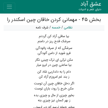
عشق آباد
دنیای شعر و ادبیات
بخش ۴۵ - مهمانی کردن خاقان چین اسکندر را
نظامی
/
خمسه
/
شرف نامه
بیا ساقی آزاد کن گردنم
سرشک قدح ریز در دامنم
سرشگی که از صرف پالودگی
فرو شوید از دامن آلودگی
مکن ترکی ای ترک چینی نگار
بیا ساعتی چین در ابرو میار
دلم را به دلداریی شاد کن
ز بند غم امروزم آزاد کن
اگر دخل خاقان چین آن توست
مکن خرج را رود، باران توست
بخور چیزی از مال و چیزی بده
ز بهر کسان نیز چیزی بنه
مخور جمله ترسم که دیر ایستی