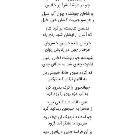
چو بر شوشهٔ نقرهٔ زر خلاص
و شاقان جوشنده چون آب سیل
ز هر سو جنیبت کشان خیل خیل
ندیمان شایسته بر گرد شاه
که آسان از ایشان شود رنج راه
خرامان شده خسرو خسروان
طرفدار چین در رکابش روان
شهنشه چو بنوشت لختی زمین
اشارت چنین شد به خاقان چین
که گردد سوی خانهٔ خویش باز
به اقلیم ترکان کند ترکتاز
جهانجوی را ترک بدرود کرد
به آب مژه روی را رود کرد
عنان تافته شاه گیتی نورد
ز صحرا به جیجون رسانید گرد
چو آمد به نزدیک آن ژرف رود
بفرمود تا لشگر آید فرود
بر آن فرضه جایی دل‌افروز دید