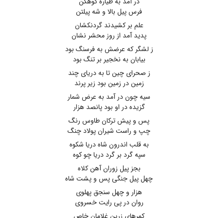
در آمد به طیارهٔ کوهکن
فرس پیل بالا و شه پیلتن
علم بر کشیدند گردنکشان
پدید آمد از روز محشر نشان
ز لشگر که عرضش به فرسنگ بود
بیابان به نخجیر بر تنگ بود
ز صحرای چین تا به دریای چند
زمین در زمین بود زیر پرند
سیه چون در آمد به عرض شمار
گزیده در او بود پانصد هزار
پس و پیش ترکان طاوس رنگ
چپ و راست شیران پولاد چنگ
به قلب اندرون شاه دریا شکوه
سپه گرد بر گرد دریا چو کوه
بجز پیل زوران آهن کلاه
چهل پیل جنگی پس و پشت شاه
هزار و چهل سنجق پهلوی
روان در پی رایت خسروی
کمرهای زرین غلامان خاص