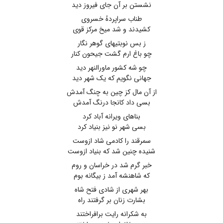
نشستن بر آن جای فیروز دید
طناب سراپردهٔ خسروی
کشیدند و شد میخ مرکز قوی
ز بس نوبتیهای گوهر نگار
چو باغ ارم گشت جیحون کنار
چو شه کشور ماورالنهر دید
جهانی نگویم که یک شهر دید
از آن مال کز چین به چنگ آمدش
بسی داد کانجا درنگ آمدش
بناهای ویرانه آباد کرد
بسی شهر نو نیز بنیاد کرد
سمرقند را کادمی شاد ازوست
شنیده چنین شد که بنیاد ازوست
خبر گرم شد در خراسان و روم
که شاهنشه آمد ز بیگانه بوم
بهر شهری از شادی فتح شاه
بشارت زنان بر گرفتند راه
به شکرانه رایت برافراختند