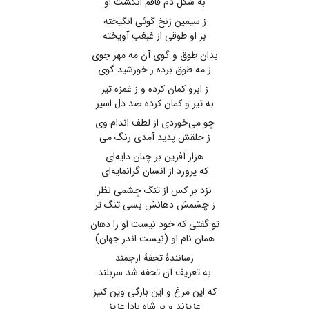
به شکل دم قاقم انگشت او
ز سیمین زنخ گوئی انگیخته
بر او طوقی از غبغب آویخته
بدان طوق و گوی آن مه مهر جوی
ز مه طوق برده ز خورشید گوی
ز ابرو کمان کرده و ز غمزه تیر
به تیر و کمان کرده صد دل اسیر
چو می‌خوردی از لطف اندام وی
ز حلقش پدید آمدی رنگ می
هزار آفرین بر چنان دایه‌ای
که پرورد از انسان گرانمایه‌ای
نزد بر کس از تنگ چشمی نظر
ز چشمش دهانش بسی تنگ تر
تو گفتی که خود نیست او را دهان
همان نام او (نیست اندر جهان)
رسانندهٔ تحفهٔ ارجمند
به تعریف آن تحفه شد سربلند
که این مرغ و این بارگی وین کنیز
عزیزند و بر شاه بادا عزیز