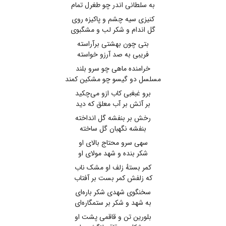
به سلطانی اندر چو طغرل تمام
کنیزی سیه چشم و پاکیزه روی
گل اندام و شکر لب و مشگبوی
بتی چون بهشتی برآراسته
فریبی به صد آرزو خواسته
خرامنده ماهی چو سرو بلند
مسلسل دو گیسو چو مشکین کمند
برو غبغبی کاب ازو می‌چکید
بر آتش بر آب معلق که دید
رخش بر بنفشه گل انداخته
بنفشه نگهبان گل ساخته
سهی سرو محتاج بالای او
شکر بنده و شهد مولای او
کمر بستهٔ زلف او مشک ناب
که زلفش کمر بست بر آفتاب
سخنگوی شهدی شکر باره‌ای
به شهد و شکر بر ستمگاره‌ای
بلورین تن و قاقمی پشت او