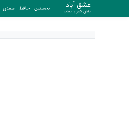
عشق آباد
نخستین
حافظ
سعدی
دنیای شعر و ادبیات