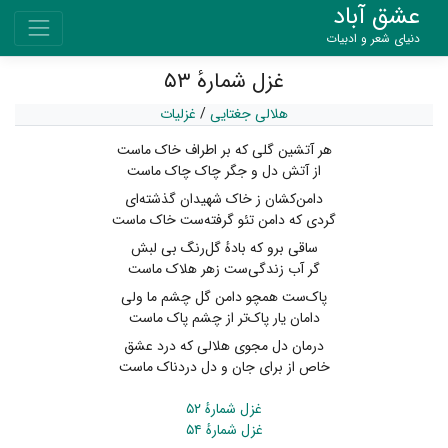
عشق آباد
دنیای شعر و ادبیات
غزل شمارهٔ ۵۳
هلالی جغتایی
/
غزلیات
هر آتشین گلی که بر اطراف خاک ماست
از آتش دل و جگر چاک چاک ماست
دامن‌کشان ز خاک شهیدان گذشته‌ای
گردی که دامن تئو گرفته‌ست خاک ماست
ساقی برو که بادهٔ گل‌رنگ بی لبش
گر آب زندگی‌ست زهر هلاک ماست
پاک‌ست همچو دامن گل چشم ما ولی
دامان یار پاک‌تر از چشم پاک ماست
درمان دل مجوی هلالی که درد عشق
خاص از برای جان و دل دردناک ماست
غزل شمارهٔ ۵۲
غزل شمارهٔ ۵۴