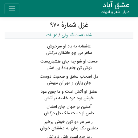
عشق آباد
دنیای شعر و ادبیات
غزل شمارهٔ ۹۷۰
شاه نعمت‌الله ولی
/
غزلیات
عاشقانه به یاد او سرخوش
ساغر می چو عاشقان درکش
مست او شو چه جای هشیاریست
نوش کن جام بادهٔ بی غش
دل اصحاب عشق و صحبت دوست
جان یاران و مهر آن مهوش
عشق او آتش است و ما چون عود
خوش بود عود خاصه بر آتش
آستین بر جهان جان افشان
دامن از دست ملک دل درکش
از سر هر دو کون خوش برخیز
بنشین یک زمان به عشقش خوش
روز عید است باش قربانش