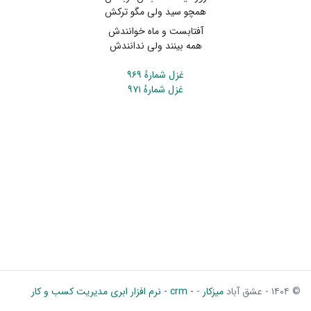
همچو سید ولی مگو ترکش
آفتابست و ماه خوانندش
همه بینند ولی ندانندش
غزل شمارهٔ ۹۶۹
غزل شمارهٔ ۹۷۱
© ۱۴۰۴ - عشق آباد
میزکار
-
- crm - نرم افزار ابری مدیریت کسب و کار