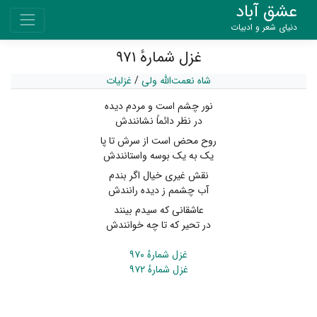
عشق آباد
دنیای شعر و ادبیات
غزل شمارهٔ ۹۷۱
شاه نعمت‌الله ولی
/
غزلیات
نور چشم است و مردم دیده
در نظر دائماً نشانندش
روح محض است از سرش تا پا
یک به یک بوسه واستانندش
نقش غیری خیال اگر بندم
آب چشمم ز دیده رانندش
عاشقانی که سیدم بینند
در تحیر که تا چه خوانندش
غزل شمارهٔ ۹۷۰
غزل شمارهٔ ۹۷۲