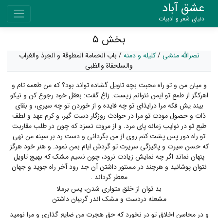
عشق آباد
دنیای شعر و ادبیات
بخش ۵
نصرالله منشی
/
کلیله و دمنه
/
باب الحمامة المطوقة و الجرذ والغراب
والسلحفاة والظبی
و میان من و تو راه محبت بچه تاویل گشاده تواند بود؟ که من طعمه تام و
اهرکگز از طمع تو ایمن نتوانم زیست. زاغ گفت: بعقل خود رجوع کن و نیکو
بیند یش فکه مرا درایذای تو چه فایده و از خوردن تو چه سیری، و بقای
ذات و حصول مودت تو مرا در حوادث روزگار دست گیر، و کرم عهد و لطف
طبع تو در نوایب زمانه پای مرد. و از مروت نسزد که چون در طلب مقاربت
تو راه دور پس پشت کنم روی از من بگردانی و دست رد بر سینه من نهی
که حسن سیرت و پاکیزگی سریرت تو گردش ایام بمن نمود. و هنر خود هرگز
پنهان نماند اگر چه نمایش زیادت نرود، چون نسیم مشک که بهیچ تاویل
نتوان پوشانید و هرچند در مستور داشتن آن جد رود آخر راه جوید و جهان
معطر گرداند .
بد توان از خلق متواری شدن، پس برملا
مشعله دردست و مشک اندر گریبان داشتن
و در محاسن اخلاق تو در نخورد که حق هجرت من ضایع گذاری و مرا نومید