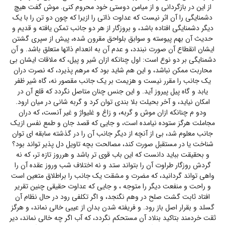
از این در بازگردانی و از میامن دوستی خود محروم کنی. موش گفت هیچ
دشمنایگی را آن اثر نیست که عداوت ذاتی را ازیرا که چون دو تن را با یک
دیگر دشمنایگی افتاده باشد، و بروزگار از هر دو جانب تمکن یافته و قدیم و
حدیث آن بهم پیوسته و سوابق بلواحق مقرون شده، پیش از سپری گشتن
ایشان انقطاع آن صورت نبندد، و عدم آن به انعدام ذاتها متعلق باشد. و آن
دشمنایگی بر دو نوع است: اول چنانکه ازان شیر و پیل، که ملاقات ایشان بی
محاربت ممکن نباشد، و این هم شاید بود که مرهم پذیرد، که نصرت دران
یک جانب را مقرر نیست و هزیمت بر یک جانب مقصور نه، گاه شیر ظفر
یابد و گاه پیل پیروز آید. و این جنس چنان متاصل نگردد که قلع آن در
امکان نیاید، و آخر بحیلت بلا بندی توان کرد و گربه شانی در میان ارود.
ودو م چنانکه ازان موش و گربه، و زاغ و غلیواژ و غیر آنست، که دران
مجاملت هرگز ستوده نیامده است، و جایی که قصد جان و طمع نفس ازیک
جانب معلوم شد، بی از آنچه از دیگر جانب آن را در گذشته سابقه ای توان
شناخت یا در مستقبل صورت کند، مصالحت بچه تاویل دل پذیر تواند بود؟
و بحقیقت بباید دانست که این باب قوی تر باشد و هرروز تازه تر، که نه
گردش روزگار طراوت آن را بتواند ستد و نه اختلاف شب وروز عقده آن را
واهی تواند گردانید، که مضرت و مشقت یک جانب را براطلاق متعین است
و راحت و منفعت دیگر را متوجه ، و جایی که عداوت حقیقی چنین تقریر
افتاد ثابت گشت صلح در وهم نگنجد، و اگر تکلفی رود در حال نظام آن
گسلد و بقرار اصل باز رود. و فریفته شدن بدان از عیبی خالی نماند، و هرگز
ثقت خردمند بتاکید بنلاد آن مستحکم نگردد، که آب اگر چه خالی نماند، دیر