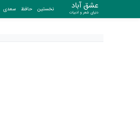
عشق آباد
نخستین
حافظ
سعدی
دنیای شعر و ادبیات