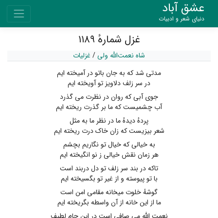
عشق آباد
دنیای شعر و ادبیات
غزل شمارهٔ ۱۱۸۹
شاه نعمت‌الله ولی
/
غزلیات
مدتی شد که به جان باتو در آمیخته ایم
در سر زلف دلاویز تو آویخته ایم
جوی آبی که روان در نظرت می گذرد
آب چشمیست که ما بر گذرت ریخته ایم
پردهٔ دیدهٔ ما در نظر ما به مثل
شعر بیزیست که زان خاک درت ریخته ایم
به خیالی که خیال تو نگاریم بچشم
هر زمان نقش خیالی ز نو انگیخته ایم
تاکه در بند سر زلف تو دل دربند است
با تو پیوسته و از غیر تو بگسیخته ایم
گوشهٔ خلوت میخانه مقامی امن است
ما از این خانه از آن واسطه بگریخته ایم
نعمت الله می صافی است در این جام لطیف