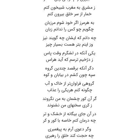
ز مشرق به مغرب شبیخون کنم
خمار از سر خلق بیرون کنم
به هرمرز اگر خود شوم مرزبان
چگویم چو کس را ندانم زبان
چه دانم که ایشان چه گویند نیز
وز اینم بتر هست بسیار چیز
یکی آنکه در لشگرم وقت پاس
ز دژخیم ترسم که آید هراس
دگر آنکه برقصد چندین گروه
سپه چون کشم در بیابان و کوه
گروهی فراوان‌تر از خاک و آب
چگونه کنم هریکی را عذاب
گر آن کور چشمان به من نگروند
ز کری سخنهای من نشنوند
در آن جای بیگانه از خشک و تر
چه درمان کنم خاصه با کور و کر
وگر دعوی آرم به پیغمبری
چه حجت کند خلق را رهبری