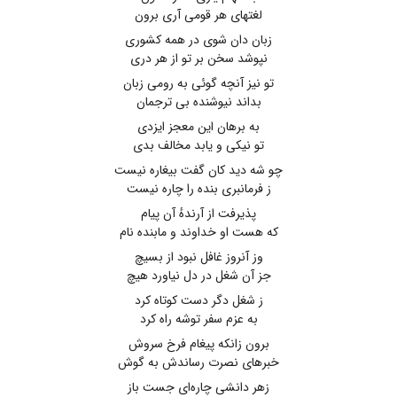
لغتهای هر قومی آری برون
زبان دان شوی در همه کشوری
نپوشد سخن بر تو از هر دری
تو نیز آنچه گوئی به رومی زبان
بداند نیوشنده بی ترجمان
به برهان این معجز ایزدی
تو نیکی و یابد مخالف بدی
چو شه دید کان گفت بیغاره نیست
ز فرمانبری بنده را چاره نیست
پذیرفت از آرندهٔ آن پیام
که هست او خداوند و مابنده نام
وز آنروز غافل نبود از بسیچ
جز آن شغل در دل نیاورد هیچ
ز شغل دگر دست کوتاه کرد
به عزم سفر توشه راه کرد
برون زانکه پیغام فرخ سروش
خبرهای نصرت رساندش به گوش
زهر دانشی چاره‌ای جست باز