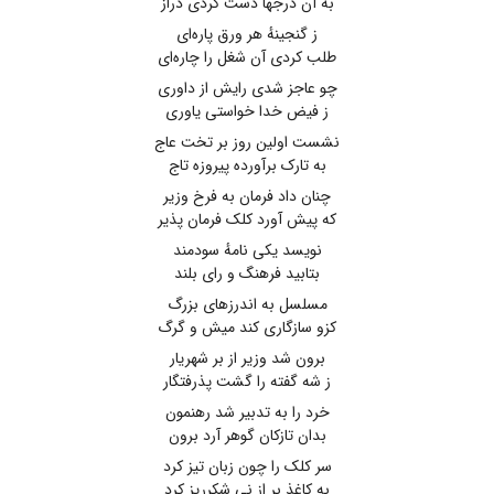
به آن درجها دست کردی دراز
ز گنجینهٔ هر ورق پاره‌ای
طلب کردی آن شغل را چاره‌ای
چو عاجز شدی رایش از داوری
ز فیض خدا خواستی یاوری
نشست اولین روز بر تخت عاج
به تارک برآورده پیروزه تاج
چنان داد فرمان به فرخ وزیر
که پیش آورد کلک فرمان پذیر
نویسد یکی نامهٔ سودمند
بتابید فرهنگ و رای بلند
مسلسل به اندرزهای بزرگ
کزو سازگاری کند میش و گرگ
برون شد وزیر از بر شهریار
ز شه گفته را گشت پذرفتگار
خرد را به تدبیر شد رهنمون
بدان تازکان گوهر آرد برون
سر کلک را چون زبان تیز کرد
به کاغذ بر از نی شکرریز کرد