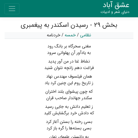
عشق آباد
دنیای شعر و ادبیات
بخش ۲۹ - رسیدن اسکندر به پیغمبری
نظامی
/
خمسه
/
خردنامه
مغنی سحرگاه بر بانگ رود
به یادآور آن پهلوانی سرود
نشاط غنا در من آور پدید
فراغت دهم زانچه نتوان شنید
همان فیلسوف مهندس نهاد
ز تاریخ روم این چنین کرد یاد
که چون پیشوای بلند اختران
سکندر جهاندار صاحب قران
ز تعلیم دانش به جایی رسید
که دادش خرد برگشایش کلید
بسی رخنه را بستن آغاز کرد
بسی بسته‌ها را گره باز کرد
به دانستن علمهای نهان