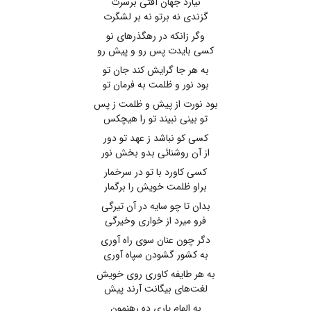
نیارد جهان آفتی برسرت
گزندی نه برتو نه بر لشگرت
وگر زانکه در رهگذرهای نو
کسی بایدت پس رو و پیش رو
به هر جا گرایش کند جان تو
بود نور و ظلمت به فرمان تو
بود نورت از پیش و ظلمت ز پس
تو بینی نبیند تو را هیچکس
کسی کو نباشد ز عهد تو دور
از آن روشنائی بدو بخش نور
کسی کاورد با تو در سرخمار
براو ظلمت خویش را برگمار
بدان تا چو سایه در آن تیرگی
فرو میرد از خواری وخیرگی
دگر چون عنان سوی راه آوری
به کشور گشودن سپاه آوری
به هر طایفه کاوری روی خویش
لغت‌های بیگانت آرند پیش
به الهام یاری ده رهنمون