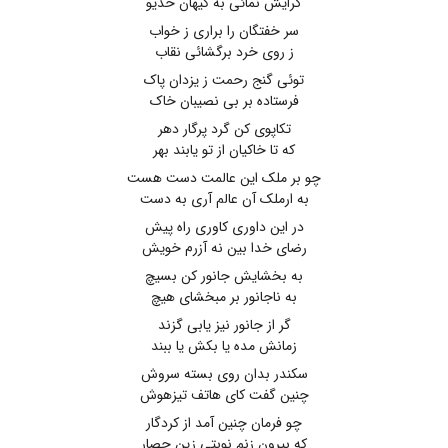
گرایش نمائی به کیهان خدیو
سر خفتگان را براری ز خواب
ز روی خرد برگشائی نقاب
توئی گنج رحمت ز یزدان پاک
فرستاده بر بی نصیبان خاک
تکاپوی کن گرد پرگار دهر
که تا خاکیان از تو یابند بهر
چو بر ملک این عالمت دست هست
به ارملک آن عالم آری به دست
در این داوری کاوری راه پیش
رضای خدا بین نه آزرم خویش
به بخشایش جانور کن بسیچ
به ناجانور بر مبخشای هیچ
گر از جانور نیز یابی گزند
زمانش مده یا بکش یا ببند
سکندر بدان روی بسته سروش
چنین گفت کای هاتف تیزهوش
چو فرمان چنین آمد از کردگار
که بیرون زنم نوبتی زین حصار