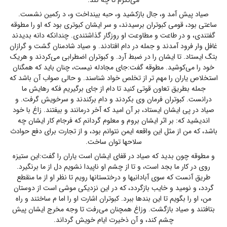
صیاد پیش آمد و، جال بازکشید و، حبه بینداخت و، د رکمین نشست.
ساعتی بود، قومی کبوتران برسیدند، و سر ایشان کبوتری بود که او را مطوقه
گفتندی، و در طاعت و مطاوعت او روزگار گذاشتندی. چندانکه دانه بدیدند
غافل وار فرود آمدند و جمله در دام افتادند. و صیاد شادمنان گشت و گرازان
بتگ ایستاد. تا ایشان را در ضبط آرد. و کبوتران اضطرابی می‌کردند و هریک
خود را می‌کوشید. مطوقه گفت:جای مجادله نیست، چنان باید که همگنان
استخلاص یاران را مهم تر از تخلص خواد شناسند. و حالی صواب آن باشد که
جمله بطریق تعاون قوتی کنید تا دام از جای برگیریم فکه رهایش ما
درانست. کبوتران فرمان وی بکردند و دام برکندند و سرخویش گرفت. و
صیاد در پی ایشان ایستاد، بر آن امید که آخر درمانند و بیفتند. زاغ با خود
اندیشید که: بر اثر ایشان بروم و معلوم گردانم که فرجام کار ایشان چه
باشد، که من از مثل این واقعه ایمن نتوانم بود، و از تجارت برای دفع حوادث
سلاحها توان ساخت.
و مطوقه چون بدید که صیاد در قفای ایشان است یاران را گفت:این ستیزه
روی در کار ما بجد است، و تا از چشم او ناپیدا نشویم دل از ما برنگیرد.
طریق آنست که سوی آبادانیها و درختستانها رویم تا نظر او از ما منقطع
گردد، و نومید و خایب بازگردد، که در این نزدیکی موشی است از دوستان
من، او را بگویم تا این بندها ببرد. کبوتران اشارت او را اما م ساختند و راه
بتافتند و صیاد بازگشت. وزاغ همچنان می‌رفت تا وجه مخرج ایشان پیش
چشم کند، و آن ذخیرت ایام خویش گرداند.