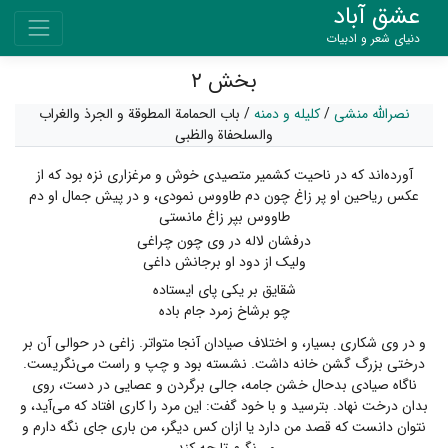
عشق آباد
دنیای شعر و ادبیات
بخش ۲
نصرالله منشی
/
کلیله و دمنه
/
باب الحمامة المطوقة و الجرذ والغراب
والسلحفاة والظبی
آورده‌اند که در ناحیت کشمیر متصیدی خوش و مرغزاری نزه بود که از
عکس ریاحین او پر زاغ چون دم طاووس نمودی، و در پیش جمال او دم
طاووس بپر زاغ مانستی
درفشان لاله در وی چون چراغی
ولیک از دود او برجانش داغی
شقایق بر یکی پای ایستاده
چو برشاخ زمرد جام باده
و در وی شکاری بسیار، و اختلاف صیادان آنجا متواتر. زاغی در حوالی آن بر
درختی بزرگ گشن خانه داشت. نشسته بود و چپ و راست می‌نگریست.
ناگاه صیادی بدحال خشن جامه، جالی برگردن و عصایی در دست، روی
بدان درخت نهاد. بترسید و با خود گفت: این مرد را کاری افتاد که می‌آید، و
نتوان دانست که قصد من دارد یا ازان کس دیگر، من باری جای نگه دارم و
می‌نگرم تا چه کند.