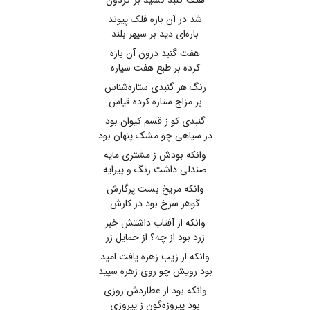
هتف گنبد کشید بر گردون
شد در آن باره فلک پیوند
باره‌ای دید بر سپهر بلند
هفت گنبد درون آن باره
کرده بر طبع هفت سیاره
رنگ هر گنبدی ستاره‌شناس
بر مزاج ستاره کرده قیاس
گنبدی کو ز قسم کیوان بود
در سیاهی چو مشک پنهان بود
وانکه بودش ز مشتری مایه
صندلی داشت رنگ و پیرایه
وانکه مریخ بست پرگارش
گوهر سرخ بود در کارش
وانکه از آفتاب داشتش خبر
زرد بود از چه؟ از حمایل زر
وانکه از زیب زهره یافت امید
بود رویش چو روی زهره سپید
وانکه بود از عطاردش روزی
بود پیروزه‌گون ز پیروزی