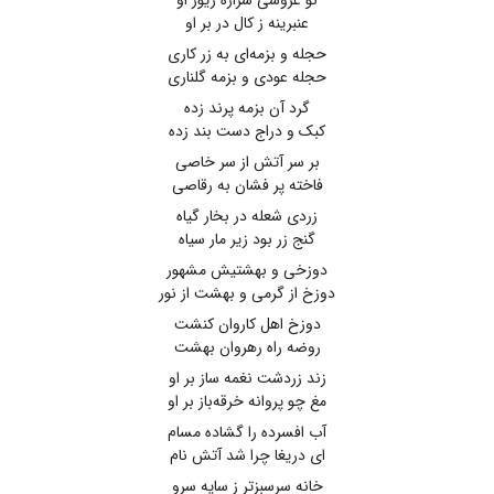
نو عروسی شراره زیور او
عنبرینه ز کال در بر او
حجله و بزمه‌ای به زر کاری
حجله عودی و بزمه گلناری
گرد آن بزمه پرند زده
کبک و دراج دست بند زده
بر سر آتش از سر خاصی
فاخته پر فشان به رقاصی
زردی شعله در بخار گیاه
گنج زر بود زیر مار سیاه
دوزخی و بهشتیش مشهور
دوزخ از گرمی و بهشت از نور
دوزخ اهل کاروان کنشت
روضه راه رهروان بهشت
زند زردشت نغمه ساز بر او
مغ چو پروانه خرقه‌باز بر او
آب افسرده را گشاده مسام
ای دریغا چرا شد آتش نام
خانه سرسبزتر ز سایه سرو