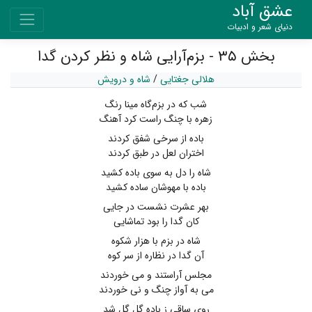
عشق آباد
دنیای شعر و ادبیات
بخش ۳۵ - بزم‌آرایی شاه و نظر کردن گدا
هلالی جغتایی
/
شاه و درویش
شب که در بزم‌گاه مینا رنگ
زهره با چنگ راست کرد آهنگ
باده از سرخی شفق کردند
اختران لعل در طبق کردند
شاه را دل به سوی باده کشید
باده با مهوشان ساده کشید
بهر عشرت نشست در جایی
کان گدا را بود تماشایی
شاه در بزم با هزار شکوه
آن گدا در نظاره از سر کوه
مجلس آراستند و می خوردند
می به آواز چنگ و نی خوردند
روی ساقی ز باده گل گل شد