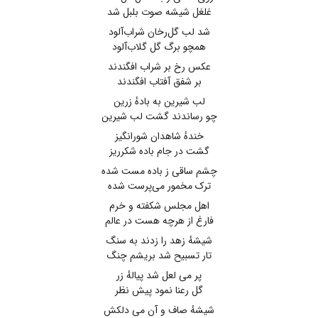
غلغل شیشه صوت بلبل شد
شد لب گل‌رخان شراب‌آلود
همچو برگ گل گلاب‌آلود
عکس رخ بر شراب افگندند
بر شفق آفتاب افگندند
لب شیرین به بادهٔ زرین
چو رساندند گشت لب شیرین
خندهٔ شاهدان شورانگیز
گشت در جام باده شکرریز
چشم ساقی ز باده مست شده
ترک مخمور می‌پرست شده
اهل مجلس شکفته و خرم
فارغ از هرچه هست در عالم
شیشهٔ زهد را زدند به سنگ
تار تسبیح شد بریشم چنگ
پر می لعل شد پیالهٔ زر
گل رعنا نمود پیش نظر
شیشهٔ صاف و آن می دلکش