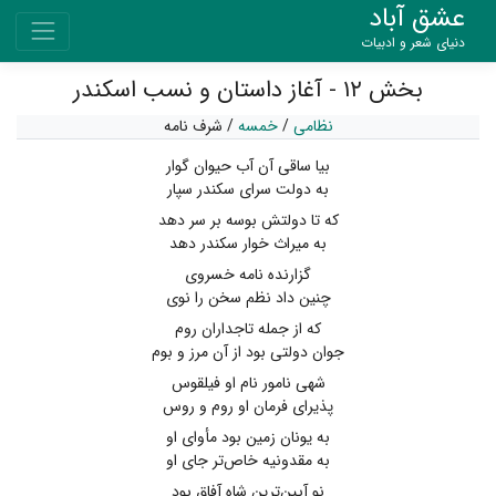
عشق آباد
دنیای شعر و ادبیات
بخش ۱۲ - آغاز داستان و نسب اسکندر
نظامی
/
خمسه
/
شرف نامه
بیا ساقی آن آب حیوان گوار
به دولت سرای سکندر سپار
که تا دولتش بوسه بر سر دهد
به میراث خوار سکندر دهد
گزارنده نامه خسروی
چنین داد نظم سخن را نوی
که از جمله تاجداران روم
جوان دولتی بود از آن مرز و بوم
شهی نامور نام او فیلقوس
پذیرای فرمان او روم و روس
به یونان زمین بود مأوای او
به مقدونیه خاص‌تر جای او
نو آیین‌ترین شاه آفاق بود