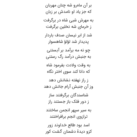
بر آن ماه‌رو شه چنان مهربان
که جز یاد او نامدش بر زبان
به مهرش شبی شاه در برگرفت
ز خرمای شه نخلین برگرفت
شد از ابر نیسان صدف باردار
پدیدار شد لؤلؤ شاهسوار
چو نه مه برآمد بر آبستنی
به جنبش درآمد رگ رستنی
به وقت ولادت بفرمود شاه
که دانا کند سوی اختر نگاه
ز راز نهفته نشانش دهد
وز آن جنبش آرام جانش دهد
شناسندگان برگرفتند ساز
ز دور فلک باز جستند راز
به سیر سپهر انجمن ساختند
ترازوی انجم برافراختند
اسد بود طالع خداوند زور
کزو دیدهٔ دشمنان گشت کور