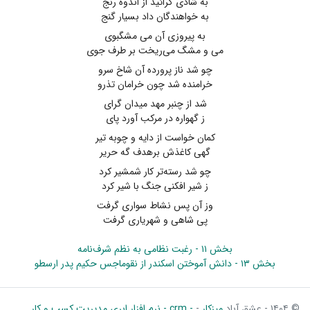
به شادی گرائید از اندوه رنج
به خواهندگان داد بسیار گنج
به پیروزی آن می مشگبوی
می و مشگ می‌ریخت بر طرف جوی
چو شد ناز پرورده آن شاخ سرو
خرامنده شد چون خرامان تذرو
شد از چنبر مهد میدان گرای
ز گهواره در مرکب آورد پای
کمان خواست از دایه و چوبه تیر
گهی کاغذش برهدف گه حریر
چو شد رسته‌تر کار شمشیر کرد
ز شیر افکنی جنگ با شیر کرد
وز آن پس نشاط سواری گرفت
پی شاهی و شهریاری گرفت
بخش ۱۱ - رغبت نظامی به نظم شرف‌نامه
بخش ۱۳ - دانش آموختن اسکندر از نقوماجس حکیم پدر ارسطو
© ۱۴۰۴ - عشق آباد
میزکار
-
- crm - نرم افزار ابری مدیریت کسب و کار