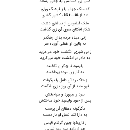
کس بی کسانش به جائی رساند
که ملک جهان را ز فرهنگ ورای
شد از قاف تا قاف کشور گشای
ملک فیلقوس از تماشای دشت
شکار افکنان سوی آن زن گذشت
زنی دیده مرده بدان رهگذر
به بالین او طفلی آورده سر
ز بی شیری انگشت خود می‌مزید
به مادر بر انگشت خود می‌گزید
بفرمود تا چاکران تاختند
به کار زن مرده پرداختند
ز خاک ره آن طفل را برگرفت
فرو ماند از آن روز بازی شگفت
ببرد و بپرورد و بنواختش
پس از خود ولیعهد خود ساختش
دگرگونه دهقان آزر پرست
به دارا کند نسل او باز بست
ز تاریخها چون گرفتم قیاس
هم از نامه مرد ایزد شناس