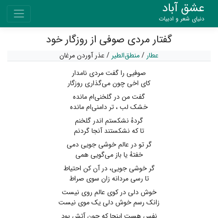
عشق آباد
دنیای شعر و ادبیات
گفتار مردی صوفی از روزگار خود
عطار
/
منطق‌الطیر
/
عذر آوردن مرغان
صوفیی را گفت مردی نامدار
کای اخی چون می‌گذاری روزگار
گفت من در گلخنی‌ام مانده
خشک لب ، تر دامنی‌ام مانده
گردهٔ نشکستم اندر گلخنم
تا که نشکستند آنجا گردنم
گر تو در عالم خوشی جویی دمی
خفتهٔ یا باز می‌گویی همی
گر خوشی جویی، در آن کن احتیاط
تا رسی مردانه زان سوی صراط
خوش دلی در کوی عالم روی نیست
زانک رسم خوش دلی یک موی نیست
نفس هست اینجا که چون آتش بود