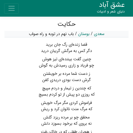
عشق آباد
دنیای شعر و ادبیات
حکایت
سعدی
/
بوستان
/
باب نهم در توبه و راه صواب
قضا زنده‌ای رگ جان برید
دگر کس به مرگش گریبان درید
چنین گفت بیننده‌ای تیز هوش
چو فریاد و زاری رسیدش به گوش
ز دست شما مرده بر خویشتن
گرش دست بودی دریدی کفن
که چندین ز تیمار و دردم مپیچ
که روزی دو پیش از تو کردم بسیچ
فراموش کردی مگر مرگ خویش
که مرگ منت ناتوان کرد و ریش
محقق چو بر مرده ریزد گلش
نه بروی که برخود بسوزد دلش
ز هجران طفلی که در خاک رفت