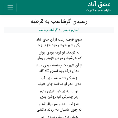
عشق آباد
دنیای شعر و ادبیات
رسیدن گرشاسب به قرطبه
اسدی توسی
/
گرشاسپ‌نامه
سوی قرطبه رفت از آن جای شاد
یکی شهر خوش دید خرّم نهاد
به نزدیک او ژرف رودی روان
که خوشیش در تن فزودی روان
از آن شهر یک چشمه مردی سیاه
بدان ژرف رود آمدی گاه گاه
ز شبگیر تانیم شب زیر آب
بدی اندر او ساخته جای خواب
نهالی به زیرش غلیژن بدی
زبر چادرش آب روشن بدی
نه ز آب اندکی سر برافراشتی
نه چون ماهیان دم زدند داشتی
همان کرد پیش سپهدار نیز