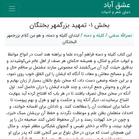
عشق آباد
دنیای شعر و ادبیات
بخش ۱- تمهید بزرگمهر بختگان
نصرالله منشی
/
کلیله و دمنه
/
ابتدای کلیله و دمنه، و هو من کلام بزرجمهر
البختکان
این کتاب کلیله و دمنه فراهم آورده علما و براهنه هند است در انواع مواعظ
و ابواب حکم و امثال، و همیشه حکمای هر صنف از اهل عالم می‌کوشیدند و
بدقایق حیلت گرد آن می‌گشتند که مجموعی سازند مشتمل بر مناظم حال و
مآل و مصالح معاش و معاد، تا آنگاه که ایشان را این اتفاق خوب روی نمود،
و بر این جمله وضعی دست داد، که سخن بلیغ باتقان بسیار از زبان بهایم و
مرغان و وحوش جمع کردند، و چند فایده ایشان را دران حاصل آمد: اول
آنکه در سخن مجال تصرف یافتند تا در هر باب که افتتاح کرده آید بنهایت
اشباع برسانیدند، دیگر آنکه پند و حکمت و لهو و هزل و بهم پیوست تا
حکما برای استفادت آن را مطالعت کنند. و نادانان برای افسانه خوانند، و
احداث متعلمان بظن علم و موعظت نگردند و حفظ آن بریشان سبک خیزد،
و چون در حد کهولت رسند و در آن محفوظ تاملی کنند صحیفه دل را پر
فواید بینند، و ناگاه بر ذخایر نفیس و گنجهای شایگانی مظفر شوند. و مثال
این همچنان است که مردی در حال بلوغ بر سر گنجی افتد که پدر برای او
نهاده باشد فرحی بدو راه یابد و در باقی عمر ا زکسب فارغ آید.