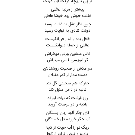
نز پی بازیچه گرفت این درنگ
پیشتر از مرتبه عاقلی
غفلت خوش بود خوشا غافلی
چون نظر عقل به غایت رسید
دولت شادی به نهایت رسید
غافل بودن نه ز فرزانگیست
غافلی از جمله دیوانگیست
غافل منشین ورقی میخراش
گر ننویسی قلمی میتراش
سر مکش از صحبت روشندلان
دست مدار از کمر مقبلان
خار که هم صحبتی گل کند
غالیه در دامن سنبل کند
روز قیامت که برات آورند
بادیه را در عرصات آورند
کای جگر آلود زبان بستگان
آب جگر خورده دل خستگان
ریگ تو را آب حیات از کجا
بادیه و فیض فرات از کجا