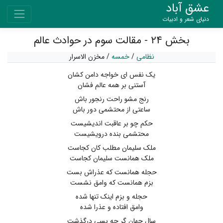
عشق آباد
دنیای شعر و ادبیات
بخش ۲۴ - مقالت سوم در حوادث عالم
نظامی
/
خمسه
/
مخزن الاسرار
یک نفس ای خواجه دامن کشان
آستنی بر همه عالم فشان
رنج مشو راحت رنجور باش
ساعتی از محتشمی دور باش
حکم چو بر عاقبت اندیشیست
محتشمی بنده درویشیست
ملک سلیمان مطلب کان کجاست
ملک همانست سلیمان کجاست
حجله همانست که عذراش بست
بزم همانست که وامق نشست
حجله و بزم اینک تنها شده
وامق افتاده و عذرا شده
سال جهان گر چه بسی درگذشت