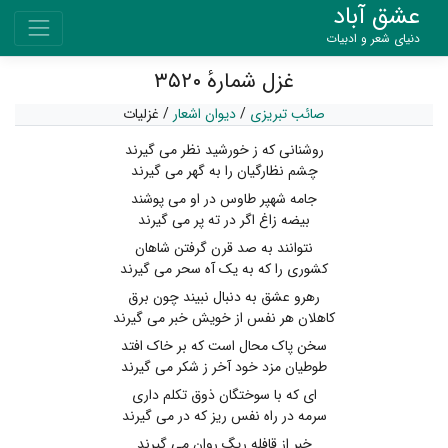
عشق آباد
دنیای شعر و ادبیات
غزل شمارهٔ ۳۵۲۰
صائب تبریزی
/
دیوان اشعار
/
غزلیات
روشنانی که ز خورشید نظر می گیرند
چشم نظارگیان را به گهر می گیرند
جامه شهپر طاوس در او می پوشند
بیضه زاغ اگر در ته پر می گیرند
نتوانند به صد قرن گرفتن شاهان
کشوری را که به یک آه سحر می گیرند
رهرو عشق به دنبال نبیند چون برق
کاهلان هر نفس از خویش خبر می گیرند
سخن پاک محال است که بر خاک افتد
طوطیان مزد خود آخر ز شکر می گیرند
ای که با سوختگان ذوق تکلم داری
سرمه در راه نفس ریز که در می گیرند
خبر از قافله ریگ روان می گیرند