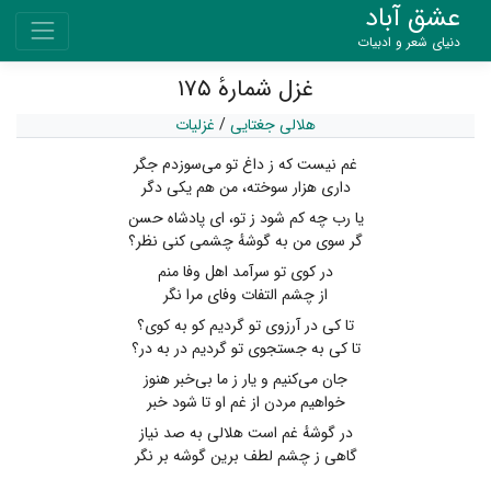
عشق آباد
دنیای شعر و ادبیات
غزل شمارهٔ ۱۷۵
هلالی جغتایی
/
غزلیات
غم نیست که ز داغ تو می‌سوزدم جگر
داری هزار سوخته، من هم یکی دگر
یا رب چه کم شود ز تو، ای پادشاه حسن
گر سوی من به گوشهٔ چشمی کنی نظر؟
در کوی تو سرآمد اهل وفا منم
از چشم التفات وفای مرا نگر
تا کی در آرزوی تو گردیم کو به کوی؟
تا کی به جستجوی تو گردیم در به در؟
جان می‌کنیم و یار ز ما بی‌خبر هنوز
خواهیم مردن از غم او تا شود خبر
در گوشهٔ غم است هلالی به صد نیاز
گاهی ز چشم لطف برین گوشه بر نگر