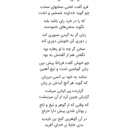
فرو گفت لختی سخنهای سخت
چو گوید خداوند شمشیر و تخت
که را در خرد رای باشد بلند
نگوید سخن‌های ناسودمند
زبان گر به گرمی صبوری کند
ز دوری کن خویش دوری کند
سخن گر چه با او زهازه بود
نگفتن هم از گفتنش به بود
چو خوش گفت فرزانهٔ پیش بین
زبان گوشتین است و تیغ آهنین
نباشد به خود بر کسی مرزبان
که گوید هر آنچ آیدش بر زبان
گزارنده پیر کیانی سرشت
گزارش چنین کرد از آن سرنبشت
که وقتی که از گوهر و تیغ و تاج
ز یونان شدی پیش دارا خراج
در آن گوهرین گنج بن ناپدید
بدی خایهٔ زر خدای آفرید