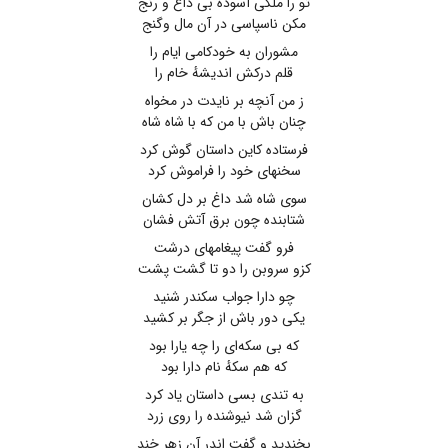
تو را ملکی آسوده بی داغ و رنج
مکن ناسپاسی در آن مال وگنج
مشوران به خودکامی ایام را
قلم درکش اندیشهٔ خام را
ز من آنچه بر نایدت در مخواه
چنان باش با من که با شاه شاه
فرستاده کاین داستان گوش کرد
سخنهای خود را فراموش کرد
سوی شاه شد داغ بر دل کشان
شتابنده چون برق آتش فشان
فرو گفت پیغامهای درشت
کزو سروبن را دو تا گشت پشت
چو دارا جواب سکندر شنید
یکی دور باش از جگر بر کشید
که بی سکه‌ای را چه یارا بود
که هم سکهٔ نام دارا بود
به تندی بسی داستان یاد کرد
گزان شد نیوشنده را روی زرد
بخندید و گفت اندر آن زهر خند