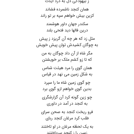
ز بیهودگی دل به درد آیدت
همان کنجد ناشمرده فشاند
کزین بیش خواهم سپه بر تو راند
سکندر جهان داور هوشمند
درین فالها دید فتحی بلند
مثل زد که هر چه آن گریزد ز پیش
به چوگان کشیدش توان پیش خویش
مگر شاه از آن داد چوگان به من
که تا زو کشم ملک بر خویشتن
همان گوی را مرد هیئت شناس
به شکل زمین می نهد در قیاس
چو گوی زمین شاه ما را سپرد
بدین گوی خواهم ازو گوی برد
چو زین گونه کرد آن گزارشگری
به کنجد در آمد در داوری
فرو ریخت کنجد به صحن سرای
طلب کرد مرغان کنجد ربای
به یک لحظه مرغان در او تاختند
زمین را ز کنجد بپرداختند