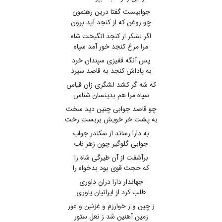
جوابیست گفتا درین رهنمون
چو روغن که از کنجد آید برون
اگر لشکر از کنجد انگیخت شاه
مرا مرغ کنجد خور آمد سپاه
پس آنگه قفیزی سپندان خرد
به پاداش کنجد به قاصد سپرد
که شه گر کشد لشگری زان قیاس
سپاه مرا هم بدینسان شناس
چو قاصد جوابی چنین دید سخت
به پشت خر خویش بربست رخت
به دارا رساند از سکندر جواب
جوابی گلوگیر چون زهر ناب
برآشفت از آن طیرگی شاه را
که حجت قوی بود بدخواه را
جهاندار دارا دران داوری
طلب کرد از ایرانیان یاوری
ز چین و ز خوارزم و غزنین و غور
زمین آهنین شد ز نعل ستور