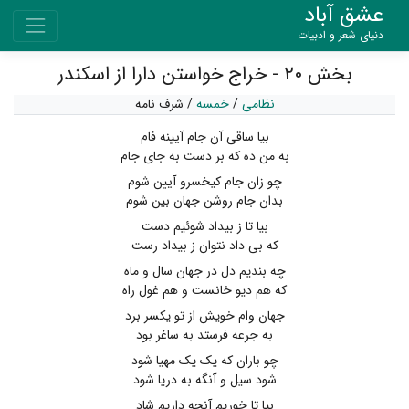
عشق آباد
دنیای شعر و ادبیات
بخش ۲۰ - خراج خواستن دارا از اسکندر
نظامی
/
خمسه
/
شرف نامه
بیا ساقی آن جام آیینه فام
به من ده که بر دست به جای جام
چو زان جام کیخسرو آیین شوم
بدان جام روشن جهان بین شوم
بیا تا ز بیداد شوئیم دست
که بی داد نتوان ز بیداد رست
چه بندیم دل در جهان سال و ماه
که هم دیو خانست و هم غول راه
جهان وام خویش از تو یکسر برد
به جرعه فرستد به ساغر بود
چو باران که یک یک مهیا شود
شود سیل و آنگه به دریا شود
بیا تا خوریم آنچه داریم شاد