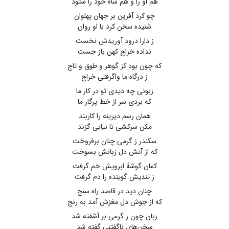
هم او را و هم شاه خود را ستود
چو کرد آفرین بر جهان پهلوان
شنیده سخن کرد با او روان
ز دارا درود آوریدش نخست
نداده خراج کهن باز جست
که چون بود کز گوهر و طوق و تاج
ز درگاه ما واگرفتی خراج
زبونی چه دیدی تو در کار ما
که بردی سر از خط پرگار ما
همان رسم دیرینه را کاربند
مکن سرکشی تا نیابی گزند
سکندر ز گرمی چنان برفروخت
که از آتش دل زبانش بسوخت
کمان گوشهٔ ابرویش خم گرفت
ز تندیش گوینده را دم گرفت
چنان دید در قاصد راه سنج
که از جوش دل مغزش آمد به رنج
زبان چون ز گرمی بر آشفته شد
سخن‌های ناگفتنی گفته شد