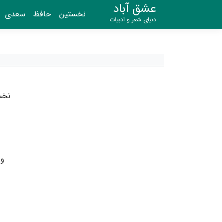
عشق آباد
نخستین
حافظ
سعدی
دنیای شعر و ادبیات
نخس
وز