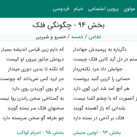
مولوی
پروین اعتصامی
خیام
فردوسی
بخش ۹۴ - چگونگی فلک
نظامی
/
خمسه
/
خسرو و شیرین
دگرباره به پرسیدش جهاندار
که دارم زین قیاس اندیشه بسیار
تم در دل آید کاین فلک چیست
درونش جانور بیرون او کیست
جوابش داد مرد نکته‌پرداز
که نکته تا بدین دوری مینداز
حسابی را کزین گنبد برونست
جز ایزد کس نمی‌داند که چونست
هر آنچ آمد شد این کوی دارد
در او روی آوریدن روی دارد
 آنصورت که با چشم آشنا نیست
به گستاخی سخن راندن روا نیس
بلندانی که راز آهسته گویند
سخنهای فلک سر بسته گویند
فلک بر آدمی در بسته دارد
چو طرفه گو سخن سربسته دارد
بخش ۹۳ - اولین جنبش
بخش ۹۵ - اجرام کواکب