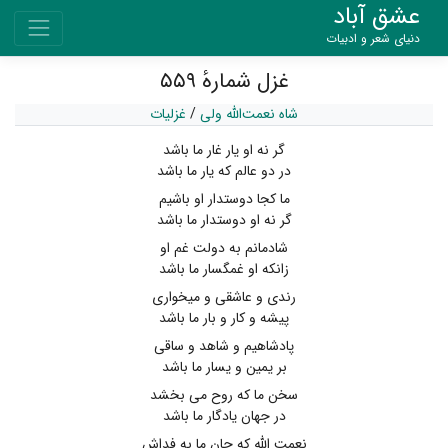
عشق آباد
دنیای شعر و ادبیات
غزل شمارهٔ ۵۵۹
شاه نعمت‌الله ولی
/
غزلیات
گر نه او یار غار ما باشد
در دو عالم که یار ما باشد
ما کجا دوستدار او باشیم
گر نه او دوستدار ما باشد
شادمانم به دولت غم او
زانکه او غمگسار ما باشد
رندی و عاشقی و میخواری
پیشه و کار و بار ما باشد
پادشاهیم و شاهد و ساقی
بر یمین و یسار ما باشد
سخن ما که روح می بخشد
در جهان یادگار ما باشد
نعمت الله که جان ما به فداش