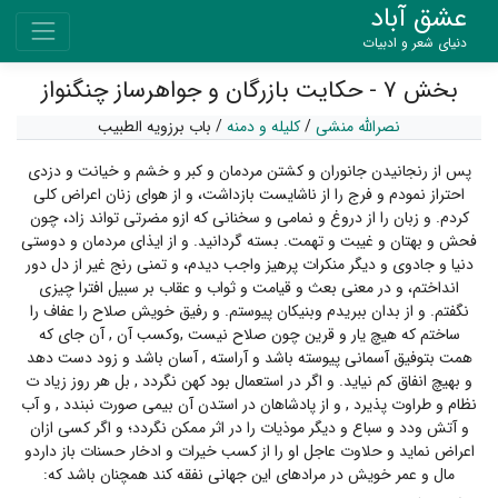
عشق آباد
دنیای شعر و ادبیات
بخش ۷ - حکایت بازرگان و جواهرساز چنگنواز
نصرالله منشی
/
کلیله و دمنه
/
باب برزویه الطبیب
پس از رنجانیدن جانوران و کشتن مردمان و کبر و خشم و خیانت و دزدی
احتراز نمودم و فرج را از ناشایست بازداشت، و از هوای زنان اعراض کلی
کردم. و زبان را از دروغ و نمامی و سخنانی که ازو مضرتی تواند زاد، چون
فحش و بهتان و غیبت و تهمت. بسته گردانید. و از ایذای مردمان و دوستی
دنیا و جادوی و دیگر منکرات پرهیز واجب دیدم، و تمنی رنج غیر از دل دور
انداختم، و در معنی بعث و قیامت و ثواب و عقاب بر سبیل افترا چیزی
نگفتم. و از بدان ببریدم وبنیکان پیوستم. و رفیق خویش صلاح را عفاف را
ساختم که هیچ یار و قرین چون صلاح نیست ,وکسب آن , آن جای که
همت بتوفیق آسمانی پیوسته باشد و آراسته , آسان باشد و زود دست دهد
و بهیچ انفاق کم نیاید. و اگر در استعمال بود کهن نگردد , بل هر روز زیاد ت
نظام و طراوت پذیرد , و از پادشاهان در استدن آن بیمی صورت نبندد , و آب
و آتش ودد و سباع و دیگر موذیات را در اثر ممکن نگردد؛ و اگر کسی ازان
اعراض نماید و حلاوت عاجل او را از کسب خیرات و ادخار حسنات باز داردو
مال و عمر خویش در مرادهای این جهانی نفقه کند همچنان باشد که: