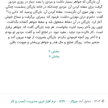
آن بازرگان که جواهر بسیار داشت و مردی را بصد دینار در روزی مزدور
گرفت برای سفته کردن آن. مزدور چندانکه در خانه بازرگان بنشست چنگی
دید , بهتر سوی آن نگریست. سفته کردن آن. بازرگان پرسید که: دانی زد؟
گفت: دانم؛و دران مهارتی داشت. فرمود که: بسرای. برگرفت و سماع خوش
آغاز کرد. بازرگان در آن نشاط مشغول شد و سفط جواهر گشاده بگذاشت.
چون روز بآخر رسید اجرت بخواست. هر چند بازرگان گفت که: جواهر برقرار
است , کار ناکرده مزد نیاید , مفید نبود. در لجاج آمد و گفت: مزدور تو بودم
و تا آخر روز آنچه فرمودی بکردم. بازرگان بضرورت از عهده بیرون آمد و
متحیر بماند: روزگار ضایع و مال هدر و جواهر پریشان و موونت باقی.
بخش ۶
بخش ۸
© ۱۴۰۴ - عشق آباد
میزکار
-
- crm - نرم افزار ابری مدیریت کسب و کار