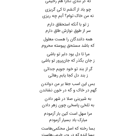
که گر تندی نگارا هم رحیمی
چو باد از آتشم تا کی گریزی
نه من خاک توام؟ آبم چه ریزی
ز تو با آنکه استحقاق دارم
سر از طوق نوازش طاق دارم
همه دانندگان را هست معلول
که باشد مستحق پیوسته محروم
مرا تا دل بود دلبر تو باشی
ز جان بگذر که جان‌پرور تو باشی
گر از بند تو خود جویم جدائی
ز بند دل کجا یابم رهائی
بس این اسب جفا بر من دواندن
گهم در خاک و گه در خون نشاندن
به شیرینی صلا در شهر دادن
به تلخی پاسخی چون زهر دادن
مرا سهل است کین بار آزمودم
مبارک باد بسیار آزمودم
بسا رخنه که اصل محکمی‌هاست
بسا انده که در وی خرمی‌هاست