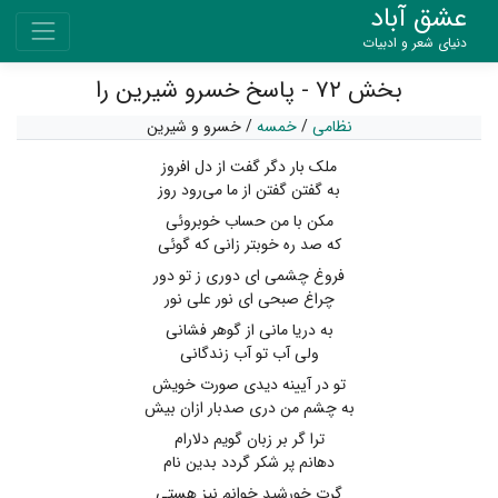
عشق آباد
دنیای شعر و ادبیات
بخش ۷۲ - پاسخ خسرو شیرین را
نظامی
/
خمسه
/
خسرو و شیرین
ملک بار دگر گفت از دل افروز
به گفتن گفتن از ما می‌رود روز
مکن با من حساب خوبروئی
که صد ره خوبتر زانی که گوئی
فروغ چشمی ای دوری ز تو دور
چراغ صبحی ای نور علی نور
به دریا مانی از گوهر فشانی
ولی آب تو آب زندگانی
تو در آیینه دیدی صورت خویش
به چشم من دری صدبار ازان بیش
ترا گر بر زبان گویم دلارام
دهانم پر شکر گردد بدین نام
گرت خورشید خوانم نیز هستی