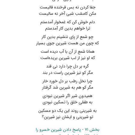
جفا کردن نه بس فرخنده فالیست
مکن کامشب شبی آخر نه سالیست
دلم خوش کن که غمخوار آمدستم
ترا خواهم بدین کار آمدستم
چو شمع از پای ننشینم بدین کار
که چون من هست شیرین جوی بسیار
همانا شمع از آن با آب دیده است
که او نیز از لب شیرین بریده‌است
گره بر دل چرا دارد نی قند
مگر کو نیز شیرین راست در بند
چرا نخل رطب بر دل خورد خار
مگر کو هم به شیرین شد گرفتار
همیدون شیر اگر شیرین نبودی
به طفلی خلق را تسکین نبودی
به شیرینی روند این یک دو مسکین
تو شیرینی و ایشان نیز شیرین؟
بخش ۷۱ - پاسخ دادن شیرین خسرو را