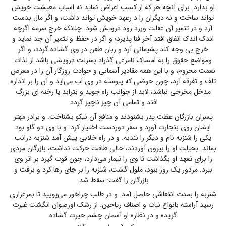
او بدارد. برای آنچه هر که از کسب اعراض نماید نه اسباب معیشت خویش
تواند ساخت و نه دیگران را د رعهد خویش تواند داشت؛ و اگر مال بدست
آرد و در تثمیر آن غفلت ورزد زود درویش شود. چنانکه خرج سرمه اگرچه
اندک اندک اتفاق افتد آخر فنا پذیرد؛ و اگر در حفظ و تثمیر آن جد نماید و
خرج بی وجه کند پشیمانی آرد و زبان طعن در وی گشاده گردد، و اگر
ومواضع حقوق را به امساک نامرعی گذراد بمنزلت درویشی باشد از لذات
نعمت محروم، و با این همه مقادیر آسمانی و حوادث روزگار آن را در معرض
تلف و تفرقه آرد، چون حوضی که پیوسته در وی آب می‌اید و آن را بر اندازه
مدخل مخرجی نباشد، لابد از جوانب راه جوید و بترابد یا رخنه ای بزرگ
افتد و تمامی آن چیز ناچیز گردد.
پسران بازرگان عظت پدر بشنودند و منافع آن نیکو بشناخت. و برادر مهتر
ایشان روی بتجارت آورد و سفر دوردست اختیار کرد. و با وی دو گاو بود
یکی را شنزبه نام و دیگر را نندبه. و در راه خلابی پیش آمد شنزبه درانب
بماند. بحیلت او را بیرون آوردند، حالی طاقت حرکت نداشت، بازرگان مردی
را برای تعهد او بگذاشت تا وی را تیمار می‌دارد، چون قوت گیرد بر اثر وی
ببرد. مزدور یک روز ببود، ملول گشت، شنزبه را بر جای رها کرد و برفت و
بازرگان را گفت: سقط شد.
شنزبه را بمدت انتعاشی حاصل آمد. و در طلب چراخور می‌پویید تا بمرغزاری
رسید آراسته بانواع نبات و اصناف ریاحین. از رشک اورضوان انگشت غیرت
گزیده و در نظاره او آسمان چشم حیرت گشاده