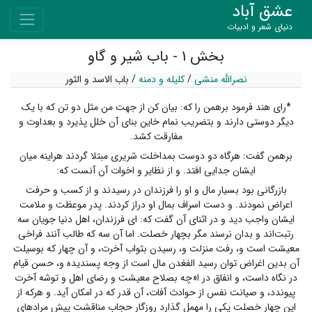
عشق آباد
دنیای شعر و ادبیات
بخش ۱ - باب شیر و گاو
نصرالله منشی
/
کلیله و دمنه
/
باب الاسد و الثور
*رای هند فرمود برهمن را که: بیان کن از جهت من مثل دو تن که با یک
دیگر دوستی دارند و بتضریب نمام خاین بنای آن خلل پذیرد و بعداوت و
مفارقت کشد.
برهمن گفت: هرگاه دو دوست بمداخلت شریری مبتلا گردند هراینه میان
ایشان جدایی افتد. و از نظایر و اخوات آن آنست که:
بازرگانی بود بسیار مال و او را فرزندان در رسیدند و از کسب و حرفت
اعراض نمودند. و دست اسراف بمال او دراز کردند. پدر موعظت و ملامت
ایشان واجب دید و در اثنای آن گفت که: ای فرزندان، اهل دنیا جویان سه
رتبت‌اند و بدان نرسند مگر بچهار خصلت. اما آن سه که طالب آنند فراخی
معیشت است و، رفت منزلت و، رسیدن بثواب آخرت، و آن چهار که بوسیلت
آن بدین اغراض توان رسید الفغدن مال است از وجه پسندیده و، حسن قیام
در نگاه داست، و انفاق در ا«چه بصلاح معیشت و رضای اهل و توشه آخرت
پیوندد، و صیانت نفس از حوادث آفات، آن قدر که در امکان آید. و هرکه از
این چهار خصلت یکی را مهمل گذارد روزگار حجاب مناقشت پیش مرادهای