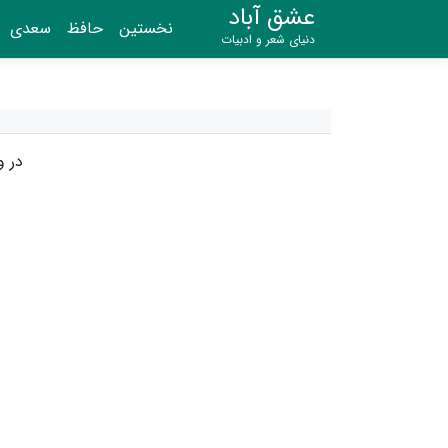
عشق آباد
نخستین
حافظ
سعدی
دنیای شعر و ادبیات
در و